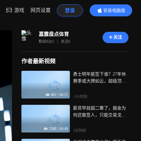
游戏
网页设置
登录
安装电脑版
内容更精彩
嘉露盘点体育
关注
粉丝
8263
|
关注
6
作者最新视频
勇士明年能签下谁？27年休
赛季或大牌如云，超级顶薪
拿下约基奇？
462
|
04:25
-5小时前
薪资早就超二奢了，掘金为
何还敢签人，只能交易戈登
来破局？
2588
|
04:49
3分钟前