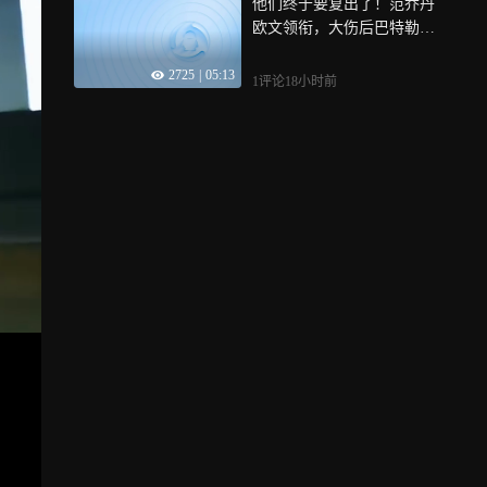
他们终于要复出了！范乔丹
欧文领衔，大伤后巴特勒还
有多少油？
2725
|
05:13
1评论
18小时前