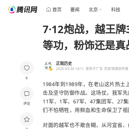
首页
要闻
北京
科技
7·12炮战，越王
等功，粉饰还是真
正观历史
2026-03-30 14:11
发布于
广东
历史领域创作者
6
1984年到1989年，在老山这片
击及坚守防御作战。这场仗，我军先
11军、1军、67军、47集团军、2
评论
们不怕牺牲，用鲜血和生命保卫了祖
对面的越军也不敢含糊，从河宣省、