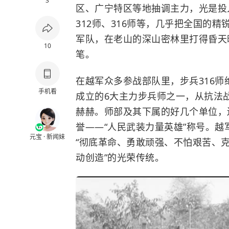
3
区、广宁特区等地抽调主力，光是投入
312师、316师等，几乎把全国的
军队，在老山的深山密林里打得昏天
10
笔。
在越军众多参战部队里，步兵316
手机看
成立的6大主力步兵师之一，从抗法
赫赫。师部及其下属的好几个单位，
誉——“人民武装力量英雄”称号。
元宝 · 新闻妹
“彻底革命、勇敢顽强、不怕艰苦、
动创造”的光荣传统。