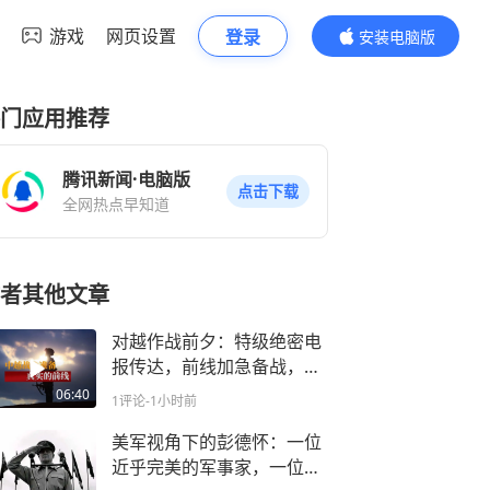
游戏
网页设置
登录
安装电脑版
内容更精彩
门应用推荐
腾讯新闻·电脑版
点击下载
全网热点早知道
者其他文章
对越作战前夕：特级绝密电
报传达，前线加急备战，副
师长在睡觉
06:40
1评论
-1小时前
美军视角下的彭德怀：一位
近乎完美的军事家，一位真