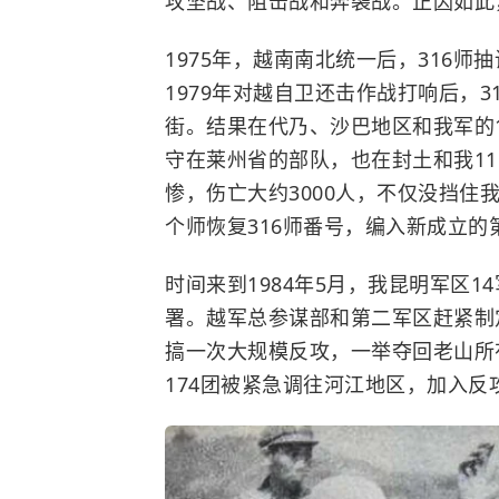
攻坚战、阻击战和奔袭战。正因如此，
1975年，越南南北统一后，316师
1979年对越自卫还击作战打响后，3
街。结果在代乃、沙巴地区和我军的1
守在莱州省的部队，也在封土和我11
惨，伤亡大约3000人，不仅没挡
个师恢复316师番号，编入新成立的
时间来到1984年5月，我昆明军区
署。越军总参谋部和第二军区赶紧制定
搞一次大规模反攻，一举夺回老山所
174团被紧急调往河江地区，加入反