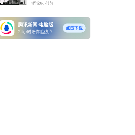
正的军人
4评论
8小时前
腾讯新闻·电脑版
点击下载
24小时陪你追热点