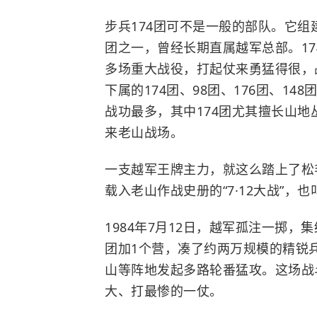
步兵174团可不是一般的部队。它
团之一，曾经长期直属越军总部。1
多场重大战役，打起仗来勇猛得很，战
下属的174团、98团、176团、14
战功最多，其中174团尤其擅长山
来老山战场。
一支越军王牌主力，就这么踏上了
松
载入老山作战史册的“7·12大战”，也
1984年7月12日，越军孤注一掷，集结
团加1个营，凑了约两万规模的精锐兵
山等阵地发起多路轮番猛攻。这场战
大、打最惨的一仗。