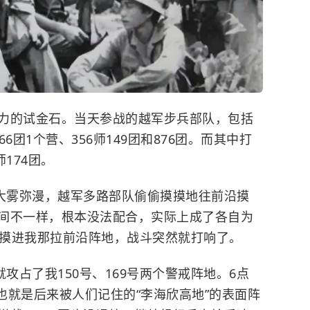
力的试金石。当天参战的越军步兵部队，包括
师266团1个营、356师149团和876团。而其中打
174团。
头大雾弥漫，越军多路部队偷偷摸摸地往前沿摸
间不一样，根本没法配合，实际上成了各自为
率先摸进我那拉前沿阵地，战斗突然就打响了。
攻占了我150号、169号两个警戒阵地。6点
，也就是后来被人们记住的“李海欣高地”的表面阵