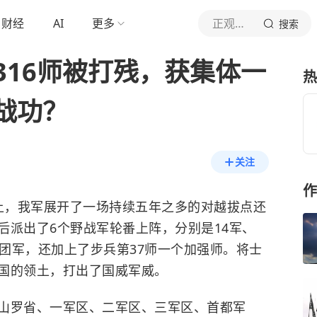
财经
AI
更多
正观历史
搜索
牌316师被打残，获集体一
热
战功？
关注
作
热土上，我军展开了一场持续五年之多的对越拔点还
后派出了6个野战军轮番上阵，分别是14军、
7集团军，还加上了步兵第37师一个加强师。将士
国的领土，打出了国威军威。
山罗省、一军区、二军区、三军区、首都军