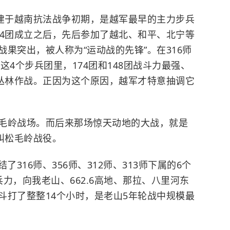
组建于越南抗法战争初期，是越军最早的主力步兵
74团成立之后，先后参加了越北、和平、北宁等
果突出，被人称为“运动战的先锋”。在316师
8团这4个步兵团里，174团和148团战斗力最强、
地丛林作战。正因为这个原因，越军才特意抽调它
毛岭
战场。而后来那场惊天动地的大战，就是
叫
松毛岭战役
。
了316师、356师、312师、313师下属的6个
力，向我老山、662.6高地、那拉、八里河东
斗打了整整14个小时，是老山5年轮战中规模最