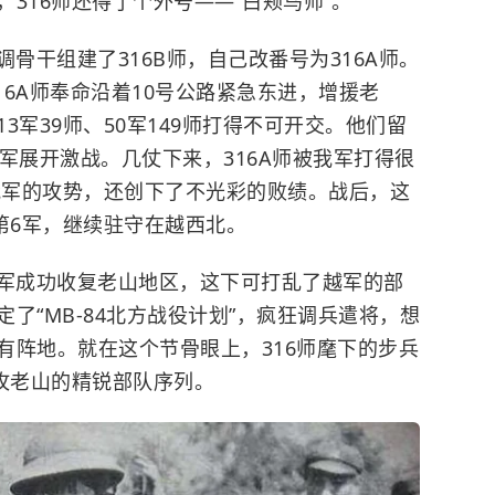
316师还得了个外号——“白颊鸟师”。
抽调骨干组建了316B师，自己改番号为316A师。
16A师奉命沿着10号公路紧急东进，增援老
3军39师、50军149师打得不可开交。他们留
军展开激战。几仗下来，316A师被我军打得很
住我军的攻势，还创下了不光彩的败绩。战后，这
第6军，继续驻守在越西北。
14军成功收复老山地区，这下可打乱了越军的部
了“MB-84北方战役计划”，疯狂调兵遣将，想
有阵地。就在这个节骨眼上，316师麾下的步兵
攻老山的精锐部队序列。