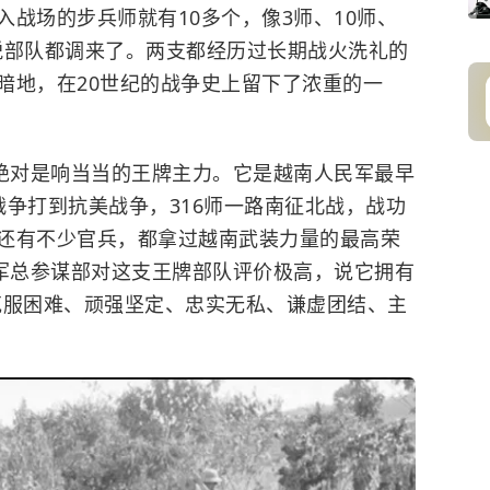
战场的步兵师就有10多个，像3师、10师、
精锐部队都调来了。两支都经历过长期战火洗礼的
暗地，在20世纪的战争史上留下了浓重的一
师绝对是响当当的王牌主力。它是
越南人民军
最早
战争打到抗美战争，316师一路南征北战，战功
还有不少官兵，都拿过越南武装力量的最高荣
越军总参谋部对这支王牌部队评价极高，说它拥有
克服困难、顽强坚定、忠实无私、谦虚团结、主