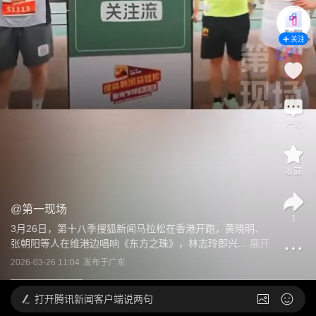
关注
评论
收藏
@
第一现场
1
3月26日，第十八季搜狐新闻马拉松在香港开跑，黄晓明、
张朝阳等人在维港边唱响《东方之珠》，林志玲即兴...
展开
2026-03-26 11:04
发布于
广东
打开
腾讯新闻客户端说两句