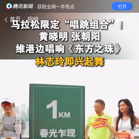
· 获取全网一手热点
打开
首页
视频
无障碍