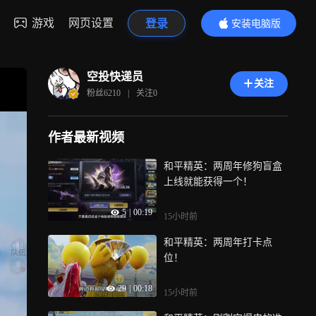
游戏
网页设置
登录
安装电脑版
内容更精彩
空投快递员
关注
粉丝
6210
|
关注
0
作者最新视频
和平精英：两周年修狗盲盒
上线就能获得一个！
5
|
00:19
15小时前
和平精英：两周年打卡点
位！
29
|
00:18
15小时前