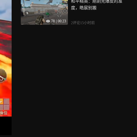
和平精英：刚割完爆皮的准
度，皓宸别搬
78
|
00:23
2评论
15小时前