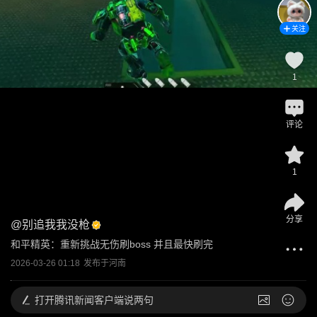
关注
1
评论
1
分享
@
别追我我没枪
和平精英：重新挑战无伤刷boss 并且最快刷完
2026-03-26 01:18
发布于
河南
打开
腾讯新闻客户端说两句