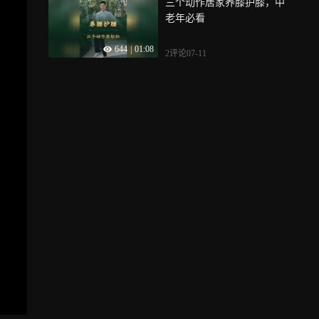
三个动作居家养膝护膝，中
老年必看
644
|
01:08
2评论
07-11