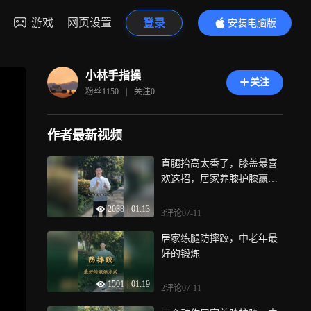
游戏
网页设置
登录
安装电脑版
内容更精彩
小林手指操
关注
粉丝
1150
|
关注
0
作者最新视频
直腿抬高太香了，膝盖最喜
欢这招，居家养膝护膝赢麻
了
2038
|
01:13
3评论
07-11
居家练腿防摔跤，中老年最
好的锻炼
1501
|
01:19
2评论
07-11