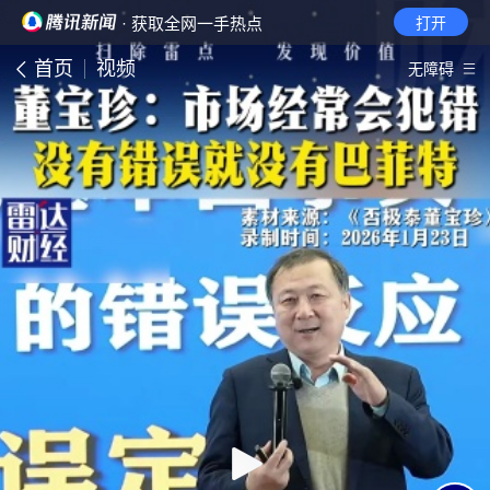
· 获取全网一手热点
打开
首页
视频
无障碍