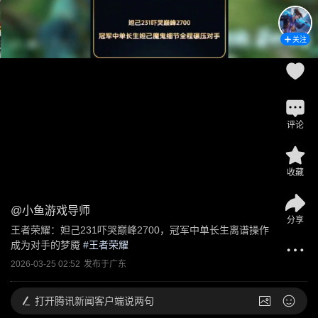
关注
评论
收藏
@
小鱼游戏导师
分享
王者荣耀：妲己231吓哭巅峰2700，冠军中单长生离谱操作
成为对手的梦魇
 #
王者荣耀
2026-03-25 02:52
发布于
广东
打开
腾讯新闻客户端说两句