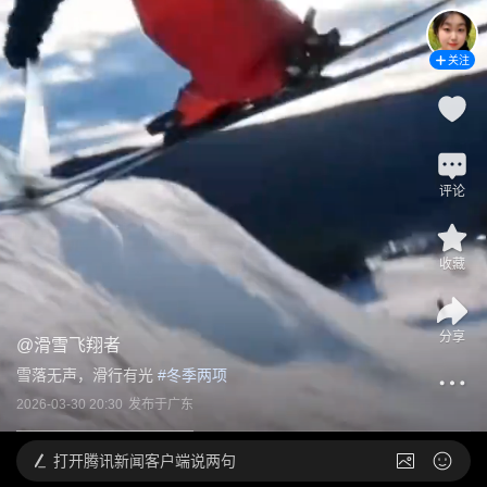
关注
评论
收藏
分享
@
滑雪飞翔者
雪落无声，滑行有光
 #
冬季两项
2026-03-30 20:30
发布于
广东
打开
腾讯新闻客户端说两句