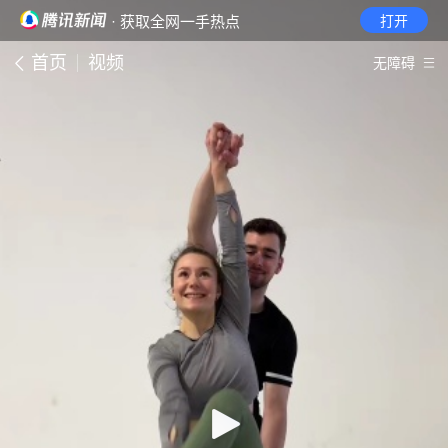
· 获取全网一手热点
打开
首页
视频
无障碍