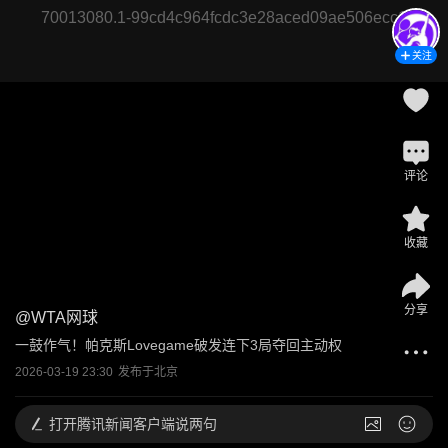
70013080.1-99cd4c964fcdc3e28aced09ae506ecc1
关注
评论
收藏
分享
@
WTA网球
一鼓作气！帕克斯Lovegame破发连下3局夺回主动权
2026-03-19 23:30
发布于
北京
打开
腾讯新闻客户端说两句