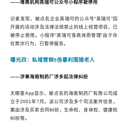
——
增高机构英瑞可公众号小程序被停用
记者发现，
被点名企业英瑞可的
公众号“英瑞可”因
开展的活动涉及法律法规禁止的线上经营项目，已
被停止使用。小程序“英瑞可身高体质管理”由于存
在欺诈行为，已暂停服务。
曝光四：
私域营销5倍暴利围猎老人
——
涉事海南制药厂涉多起法律纠纷
天眼查App显示，
被点名的
海南制药厂有限公司成
立于2001年7月
。
该公司涉及多个司法案件信息，
案由涉及买卖合同纠纷，
生命权
、身体权、健康权
纠纷等。