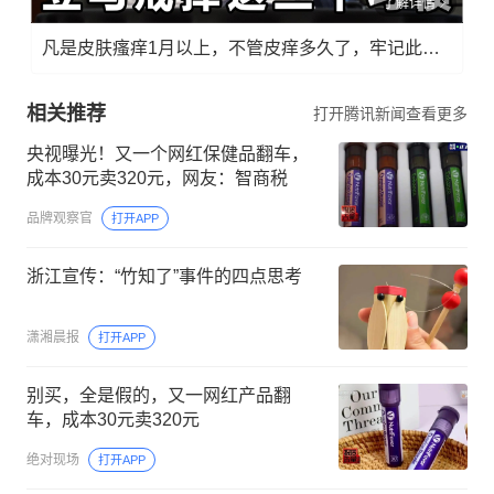
了解详情
凡是皮肤瘙痒1月以上，不管皮痒多久了，牢记此法，快！准！狠！
相关推荐
打开腾讯新闻查看更多
央视曝光！又一个网红保健品翻车，
成本30元卖320元，网友：智商税
品牌观察官
打开APP
浙江宣传：“竹知了”事件的四点思考
潇湘晨报
打开APP
别买，全是假的，又一网红产品翻
车，成本30元卖320元
绝对现场
打开APP