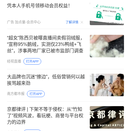
凭本人手机号领移动会员权益！
00:15
广告
加点量-会员中心
了解详情
“超女”陈西贝被曝直播间卖假羽绒服，
“宣称95%鹅绒，实测仅23%鸭绒+飞
丝”，涉事两地厂家已被市监部门调查
经视直播
打开APP
大品牌也沉迷“擦边”，低俗营销何以越
挨骂越来劲
南方都市报
打开APP
京都律评 | 下架不等于侵权：从“竹知
了”视频风波，看玩梗、商誉与平台权
力的边界