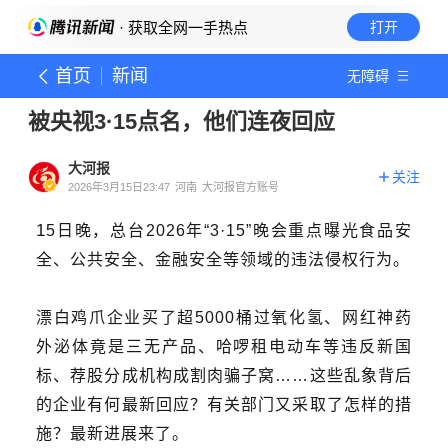
· 获取全网一手热点
打开
首页
新闻
无障碍
被央视3·15点名，他们连夜回应
大河报
关注
2026年3月15日23:47
河南
大河报官方账号
1
5日晚，总台
2
026年“
3·1
5”
晚会
重点曝光食品安
全、公共安全、金融安全等领域的违法侵权行为。
漂白鸡爪企业买了超5000桶过氧化氢
、
网红神药
外泌体竟是三无产品
、
哈啰租电动车等违反新国
标
、
荐股分成机构成割肉骗子窝
……
这些乱象背后
的
企业
有何最新回应
？有关部门又采取了怎样的措
施？
最新进展来了。