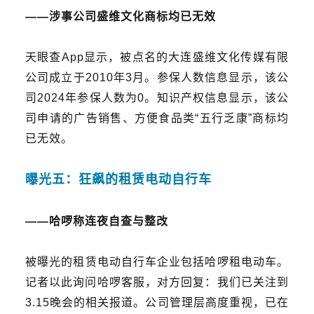
——
涉事公司盛维文化商标均已无效
天眼查App显示，
被点名的
大连盛维文化传媒有限
公司成立于2010年3月
。
参保人数信息显示，该公
司2024年参保人数为0。知识产权信息显示，该公
司申请的广告销售、方便食品类“五行乏康”商标均
已无效。
曝光五：
狂飙的租赁电动自行车
——
哈啰称连夜自查与整改
被
曝光
的租赁电动自行车企业
包括哈啰租电动车。
记者以此询问哈啰客服，对方回复：我们已关注到
3.15晚会的相关报道。公司管理层高度重视，已在