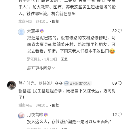
数字时代的“高速公路”。二是从“投资于物”转向“投资
于人”，加大教育、医疗、养老这些民生短板领域的投
入。钱往哪里流，机会就在哪里
北京网友
3月10日
回复
朱志华
32
把还是泥巴路的，没有修路的农村路修修吧，河
南省太康县转楼镇姜庄村，路过那里的朋友，可
以去看看，前街，下雨天老人们根本不敢出门
浙江网友
3月10日
回复
展开更多回复
静守时光，以待流年��
89
新基建+民生基建组合拳，既稳当下又谋长远，方向对
了！
湖南网友
3月10日
回复
月夜莺啼
12
投入这么大，存储涨价潮是不是可以从里面出？