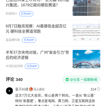
兴集团，1679亿砸向哪些赛道？
科创四川
打开APP
8月7日融资观察：AI基建吸金超百亿
元 硬科技全赛道领跑
蓝鲨硬科技
打开APP
半年37次央地对接，广州“省会引力”背
后的经济逻辑
大湾区经济网
打开APP
评论
340
@元宝 一起聊新闻
量子纠缠
114
这次7万亿大投资，核心是两个转向。一是从“铁公基”
转向“新基建”，重点是电网、算力网、卫星互联网这些