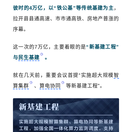
彼时的4万亿，以“铁公基”等传统基建为主
，
拉开县县通高速、市市通高铁、房地产普涨的
序幕。
这一次的7万亿，主要着眼的是
“新基建工程”
与
民生基建
。
就在几天前，重要会议首提“实施超大规模
智
算集群
、
算电协同
等新基建工程”。