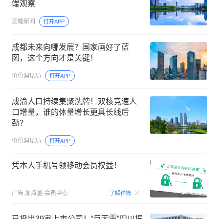
端观察
顶端新闻
打开APP
成都未来向哪发展？国家画好了蓝
图，这个方向才是关键！
价值洞见局
打开APP
成渝人口持续集聚洗牌！双核竞速人
口增量，谁的体量增长更具长线后
劲？
价值洞见局
打开APP
凭本人手机号领移动会员权益！
00:15
广告
加点量-会员中心
了解详情
已投出39家上市公司！“巨无霸”四川振