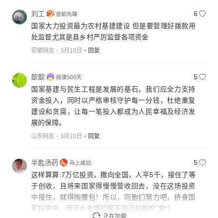
刘工
6
国家大力投资最为农村基建建设 但是要管理好拨款用
处监督尤其是县乡村严厉监督各项资金
安徽网友
3月10日
回复
歆歆
5
国家基建与民生工程是发展的基石，我们应全力支持
资金投入，同时以严格审核守护每一分钱，杜绝重复
建设和贪腐，让每一笔投入都成为人民幸福及经济发
展的保障。
山东网友
3月10日
回复
半匙汤药
5
这样算算:7万亿投资，撒向全国，人平5千，接住了等
于创收，且将来国家得慢慢营收回去，没在这场投资
中接住，就得掏腰包！所以，同胞们努力吧，挤身国
家投资中，用汗水去挣回属于自己的那份"爱″！
正在加载