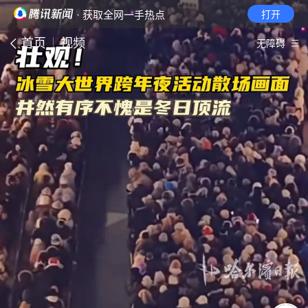
· 获取全网一手热点
打开
首页
视频
无障碍