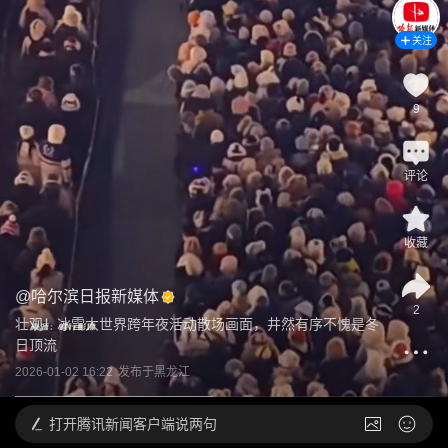
关注
9
评论
收藏
@
哈尔滨日报新媒体
2
壮观！冰雪大世界跨年夜活动散场画面，井然有序不愧是冬
日顶流
2026-01-02 16:22
发布于
黑龙江
打开
腾讯新闻客户端说两句