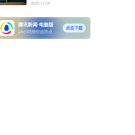
合深耕美业 实操赋能技能成
2025-12-24
才
腾讯新闻·电脑版
点击下载
24小时陪你追热点