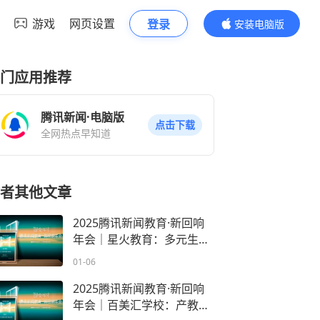
游戏
网页设置
登录
安装电脑版
内容更精彩
门应用推荐
腾讯新闻·电脑版
点击下载
全网热点早知道
者其他文章
2025腾讯新闻教育·新回响
年会｜星火教育：多元生态
联动技术赋能，6-18 岁因材
01-06
施教
2025腾讯新闻教育·新回响
年会｜百美汇学校：产教融