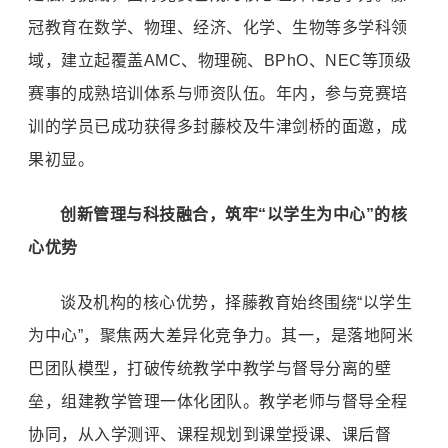
冠教育在数学、物理、经济、化学、生物等多学科领
域，建立起覆盖AMC、物理碗、BPhO、NEC等顶级
赛事的成熟培训体系与师资队伍。年内，参与竞赛培
训的学员已成功获得多封藤校及牛津剑桥的面邀，成
果初显。
创新管理与科技融合，筑牢“以学生为中心”的核
心优势
谈及机构的核心优势，择藤教育始终围绕“以学生
为中心”，聚焦两大差异化竞争力。其一，是落地阿米
巴团队模型，打破传统教学中教学与督导分离的壁
垒，组建教学管理一体化团队。教学老师与督导全程
协同，从入学测评、课程规划到课堂授课、课后督