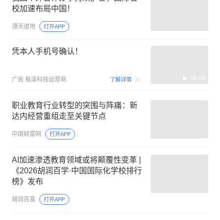
校加速布局中国！
谭天道地
打开APP
凭本人手机号确认！
00:09
广告
易泽科技运营商
了解详情
职业教育行业转型的突围与阵痛：新
达内经营重组走至关键节点
中国财富网
打开APP
AI加速渗透教育领域或将颠覆性变革 |
《2026胡润百学·中国国际化学校排行
榜》发布
胡润百富
打开APP