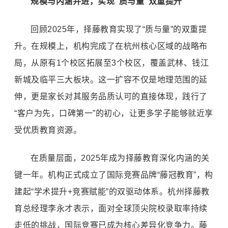
规模与内涵并进，实现“质与量”双重提升
回顾2025年，择藤教育实现了“质与量”的双重提
升。在规模上，机构完成了在杭州核心区域的战略布
局，从原有1个校区拓展至3个校区，覆盖武林、钱江
新城及临平三大板块。这一扩容不仅是地理范围的延
伸，更是家长对其服务品质认可的直接体现，践行了
“客户为先，口碑第一”的初心，让更多学子能够就近享
受优质教育资源。
在质量层面，2025年成为择藤教育深化内涵的关
键一年。机构正式成立了国际竞赛品牌“藤冠教育”，构
建起“学术提升+竞赛赋能”的双驱动体系。杭州择藤教
育总经理李永才表示，面对全球顶尖院校录取率持续
走低的挑战，国际竞赛已成为核心差异化竞争力。藤