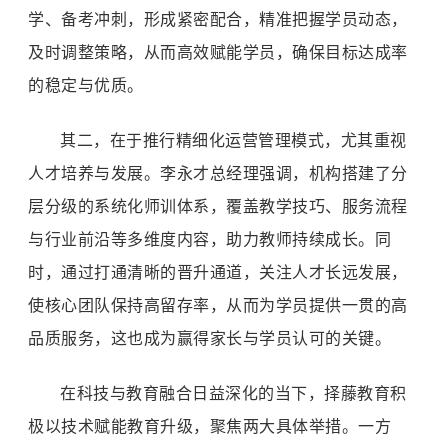
学、备考冲刺，形成紧密配合，精准把握学员动态，
及时调整策略，从而高效赋能学员，确保目标达成率
的稳定与优质。
其二，在于推行精细化运营管理模式，尤其重视
人才培养与发展。李永才总经理强调，机构搭建了分
层分级的系统化师训体系，覆盖教学技巧、服务流程
与行业前沿等多维度内容，助力教师持续成长。同
时，通过打通清晰的晋升通道，关注人才长远发展，
使核心团队保持高留存率，从而为学员提供一贯的高
品质服务，这也成为赢得家长与学员认可的关键。
在科技与教育融合日益深化的当下，择藤教育积
极以技术赋能教育升级，聚焦两大具体举措。一方