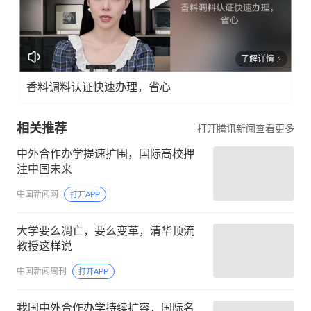
了解详情
香料调料认证快速办理，省心
相关推荐
打开腾讯新闻查看更多
中外合作办学提速扩围，国际高校押
注中国未来
中国新闻网
打开APP
大学要么凋亡，要么变革，清华顶流
教授这样说
中国新闻周刊
打开APP
我国中外合作办学持续扩容，国际名