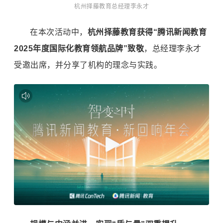
杭州择藤教育总经理李永才
在本次活动中，
杭州择藤教育获得“腾讯新闻教育
2025年度国际化教育领航品牌”致敬
，总经理李永才
受邀出席，并分享了机构的理念与实践。