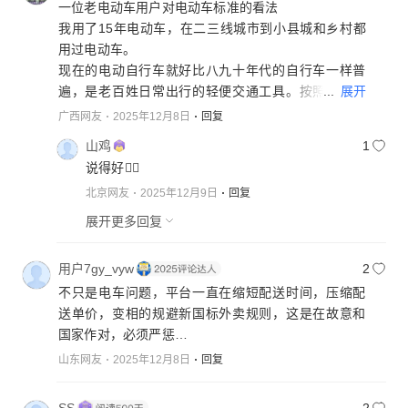
一位老电动车用户对电动车标准的看法
我用了15年电动车，在二三线城市到小县城和乡村都
用过电动车。
现在的电动自行车就好比八九十年代的自行车一样普
...
展开
遍，是老百姓日常出行的轻便交通工具。按照日常使
用场景和功能，老百姓需要一辆这样的电动自行车：
广西网友
2025年12月8日
回复
1. 载重。一辆车能够搭载2个成年人或者1个大人和2
山鸡
1
个小孩，满足夫妻、情侣或1个大人接送2个小学生，
说得好👍🏻
承重140+120=260斤或140+60+60=260斤。同时，
北京网友
2025年12月9日
回复
踏板上可以带物品40斤或两个书包。总载重150千克
左右。载人不应分年龄，人有高矮胖瘦，现在十二三
展开更多回复
岁的小孩体重接近成年人。
2. 续航。城市上下班通勤来回或乡村赶集约15+15=30
用户7gy_vyw
2
公里，一星期充电两三次，充电频次太密电池不耐
不只是电车问题，平台一直在缩短配送时间，压缩配
用，很多地方按次收费用车成本高，车不可能时刻满
送单价，变相的规避新国标外卖规则，这是在故意和
电，还有爬坡工况，30%~85%电量情况下能续航30至
国家作对，必须严惩…
80公里。
山东网友
2025年12月8日
回复
3.车速。根据使用经验，最常用的速度是20～45时
速，乡村和县城很多道路不设非机动车道，太慢影响
通行效率，太快又危险，最高限速50或55合适，设置