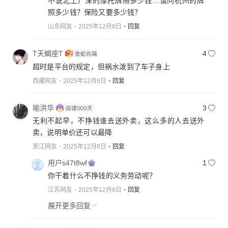
不说北上广深的摩托牌照多少钱…请问杭州的牌
村，有平原，有山区，也有丘陵，有寒冷的东北，有
照多少钱？保险又要多少钱？
亚热带的岭南，有西北高原，也有东南丘陵，电动自
山东网友
2025年12月8日
回复
行车使用，有城市通勤上班族，有接送孩子的爷奶爸
妈，有建筑维修工人，有外卖快递小哥，有种地拉货
T天蝎座T
4
农民，有乡村赶集的居村民，电动自行车标准制定，
超时是平台的规定，但祸水泼到了车子身上
要服务民众，方便群众出，要切合实际，要实用，要
安全，要考虑满足各地不同的用车场景和出行需求。
西藏网友
2025年12月8日
回复
为政者，多倾听群众呼声，关切民众诉求，关注民
生，体恤民情，造车要以人为本，既要安全也要实
喻洪华
3
用，现在的电动自行车全面替代了八九十年代的人力
无利不起早，不挣钱谁去送外卖，这么多的人去送外
自行车，造车标准和政策也应与时俱进了。
卖，说明单价还可以最降
浙江网友
2025年12月8日
回复
用户s47t8wf
1
你干着什么不挣钱的义务劳动呢？
江苏网友
2025年12月8日
回复
展开更多回复