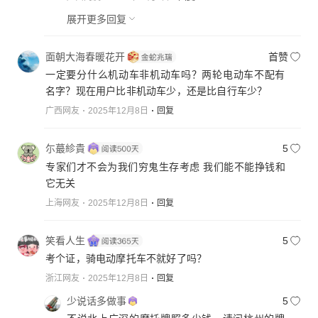
动自行车了，人力自行车基本淘汰了，政策要跟得上
展开更多回复
时代发展，调整摩托车标准，放宽电动自行车认定标
准，方便群众出行。
车不是越小越轻就越安全。有人说50时速太快，制动
面朝大海春暖花开
首赞
距离长。对于儿童玩具车来说10公里时速都很快了。
一定要分什么机动车非机动车吗？两轮电动车不配有
大人骑矮小的车反而不稳不安全，也不舒适，63千克
名字？现在用户比非机动车少，还是比自行车少？
的车，电池和电机都30多千克，剩下30千克设计车骨
广西网友
2025年12月8日
回复
架和其他配件确实太小了，轮胎小骨架单薄开起来反
而不稳，像汽车，微型小车开100时速都觉得很快很
尓蕞紾貴
5
飘，中大型小车开120时速都很稳。制动距离也是，与
专家们才不会为我们穷鬼生存考虑 我们能不能挣钱和
刹车系统和悬挂减震有关，25时速刹车系统简陋制动
它无关
距离也长，刹车系统好50公里时速制动距离也短。
最高25时速400瓦驱动功率，不能满足广大山区农村
上海网友
2025年12月8日
回复
日常生活用车场景需求，既不能爬坡也不能载重，车
又矮又小又无动力，不能载人载物，要它何用？乡村
笑看人生
5
居民短程用车需求怎么解决？不是家家户户都有钱买
考个证，骑电动摩托车不就好了吗？
得起小汽车，也不是人人都有摩托车驾驶证的，让他
浙江网友
2025年12月8日
回复
们用回八九十年代的人力自行车吗？新时代幸福感从
何而来？
少说话多做事
5
祖国地域广阔，有大城市，有小城镇，也广大的乡