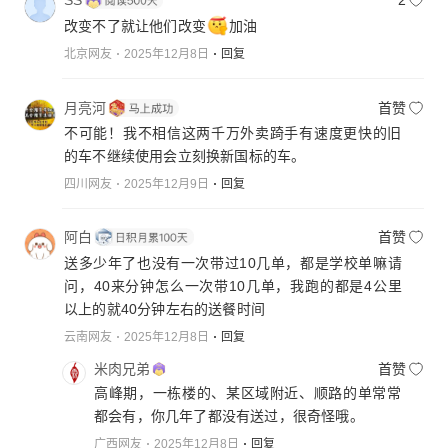
SS
2
两三个档位25时速以下、25~40、40~55，可供选
改变不了就让他们改变
加油
择。
北京网友
2025年12月8日
回复
4. 车自重。能够搭载两个成年人的车不能单薄，单薄
不结实不安全，也不能太重，摔倒一个成年人可以扶
月亮河
首赞
得起来，85至90千克合适。
不可能！我不相信这两千万外卖踦手有速度更快的旧
5. 功率。车重加满载重230千克，农村县道乡道上岭
的车不继续使用会立刻换新国标的车。
爬坡，城市引桥爬坡是都需要动力，功率1200瓦至15
00瓦电机，扭矩有力，动力输出线性好，但要限速不
四川网友
2025年12月9日
回复
能超过55时速。
6.电池。能够驱动1200瓦电机载重续航18公里以上，
阿白
首赞
需要60~72伏。
送多少年了也没有一次带过10几单，都是学校单嘛请
7. 车身。实用为主，兼顾美观，维修方便便宜，金属
问，40来分钟怎么一次带10几单，我跑的都是4公里
外壳车身下雨天是否容易漏电，漏电容易短路起火。
以上的就40分钟左右的送餐时间
我从事过消防设计审查验收工作多年，据经验，电车
云南网友
2025年12月8日
回复
起火主要是短路、电池碰撞损毁，充电过充造成的比
较多，起火有毒烟雾也是电池产生最多，铅酸电池比
米肉兄弟
首赞
锂电池安全。车身外壳采用阻燃塑料就行。
高峰期，一栋楼的、某区域附近、顺路的单常常
都会有，你几年了都没有送过，很奇怪哦。
时代在进步，老百姓短程出行由人力自行车转变为电
广西网友
2025年12月8日
回复