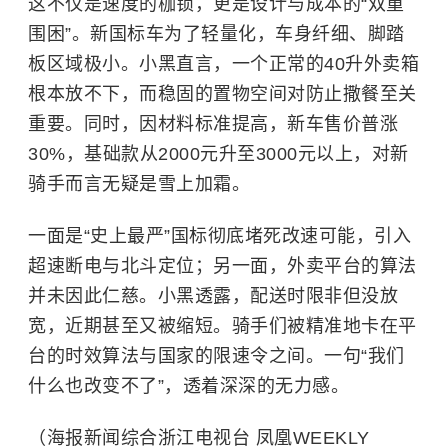
这不仅是速度的枷锁，更是设计与成本的“双重
围困”。新国标车为了轻量化，车身纤细、脚踏
板区域极小。小黑直言，一个正常的40升外卖箱
根本放不下，而稳固的置物空间对防止撒餐至关
重要。同时，因材料标准提高，新车售价普涨
30%，基础款从2000元升至3000元以上，对新
骑手而言无疑是雪上加霜。
一面是“史上最严”国标彻底堵死改速可能，引入
超速断电与北斗定位；另一面，外卖平台的算法
并未因此仁慈。小黑透露，配送时限非但没放
宽，近期甚至又被缩短。骑手们被精准地卡在平
台的时效算法与国家的限速令之间。一句“我们
什么也改变不了”，透着深深的无力感。
（海报新闻综合浙江电视台 凤凰WEEKLY