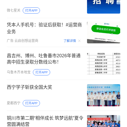
微七星关
打开APP
凭本人手机号：验证后获取！#运营商
业务
00:15
广告
云启创想运营商
了解详情
昌吉州、博州、吐鲁番市2026年普通
高中招生录取分数线公布！
乌鲁木齐本地宝
打开APP
西宁学子斩获全国大奖
夏都西宁
打开APP
铜川市第二期“相伴成长 筑梦远航”夏令
营圆满结营