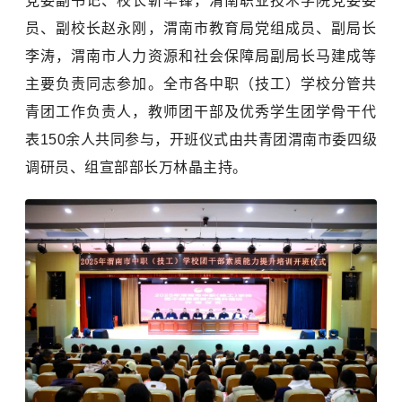
党委副书记、校长靳华锋，渭南职业技术学院党委委
员、副校长赵永刚，渭南市教育局党组成员、副局长
李涛，渭南市人力资源和社会保障局副局长马建成等
主要负责同志参加。全市各中职（技工）学校分管共
青团工作负责人，教师团干部及优秀学生团学骨干代
表150余人共同参与，开班仪式由共青团渭南市委四级
调研员、组宣部部长万林晶主持。