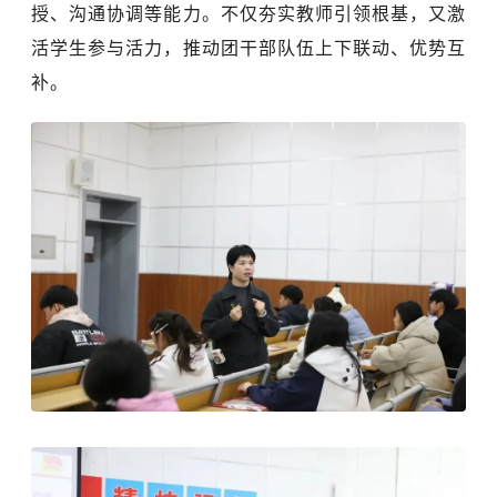
授、沟通协调等能力。不仅夯实教师引领根基，又激
活学生参与活力，推动团干部队伍上下联动、优势互
补。