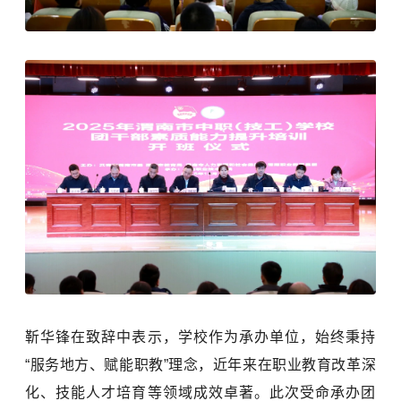
靳华锋在致辞中表示，学校作为承办单位，始终秉持
“服务地方、赋能职教”理念，近年来在职业教育改革深
化、技能人才培育等领域成效卓著。此次受命承办团