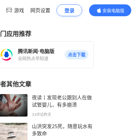
游戏
网页设置
登录
安装电脑版
内容更精彩
门应用推荐
腾讯新闻·电脑版
点击下载
全网热点早知道
者其他文章
夜读丨发现老公跟别人在做
试管婴儿，有多崩溃
33评论
昨天
山洪突发25死，随意玩水有
多致命