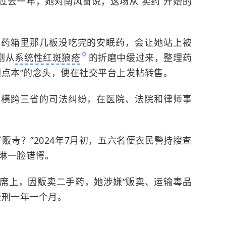
过去一年，她对南风窗说，这场从“卖药”开始的
己药箱里那几板没吃完的安眠药，会让她站上被
刚从
系统性红斑狼疮
的折磨中缓过来，整理药
回点本”的念头，便在社交平台上发帖转售。
场横跨三省的司法纠纷，在医院、法院和律师事
贩毒？”2024年7月初，五六名便衣民警持搜查
琳一脸错愕。
席上，因贩卖二手药，她涉嫌“贩卖、运输毒品
缓刑一年一个月。