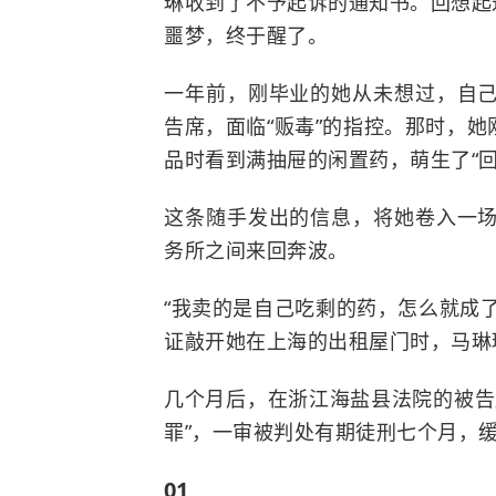
琳收到了不予起诉的通知书。回想起
噩梦，终于醒了。
一年前，刚毕业的她从未想过，自
告席，面临“贩毒”的指控。那时，她
品时看到满抽屉的闲置药，萌生了“
这条随手发出的信息，将她卷入一
务所之间来回奔波。
“我卖的是自己吃剩的药，怎么就成了
证敲开她在上海的出租屋门时，马琳
几个月后，在浙江海盐县法院的被告
罪”，一审被判处有期徒刑七个月，
01