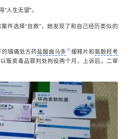
“人生无望”。
案件选择“自救”，她发现了和自己经历类似的
下的镇痛处方药
盐酸曲马多
缓释片和
氨酚羟考
审以贩卖毒品罪判处拘役两个月，上诉后，二审