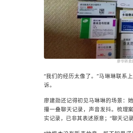
廖华转卖
“我们的经历太像了。”马琳琳联系
诉。
廖建勋还记得初见马琳琳的场景：
攥一叠聊天记录，声音发抖。梳理
实记录，已非其表述原意；“聊天记