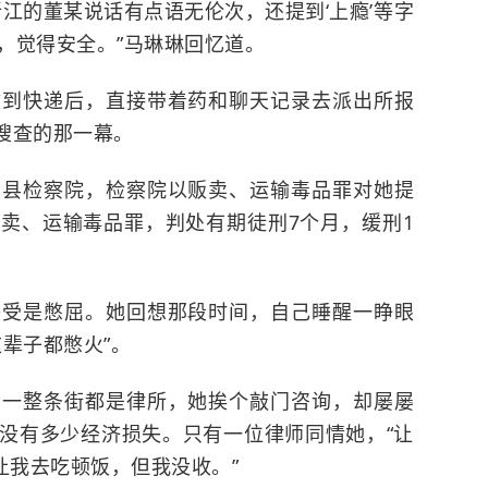
江的董某说话有点语无伦次，还提到‘上瘾’等字
，觉得安全。”马琳琳回忆道。
收到快递后，直接带着药和聊天记录去派出所报
门搜查的那一幕。
盐县检察院，检察院以贩卖、运输毒品罪对她提
卖、运输毒品罪，判处有期徒刑7个月，缓刑1
感受是憋屈。她回想那段时间，自己睡醒一睁眼
辈子都憋火”。
口一整条街都是律所，她挨个敲门咨询，却屡屡
没有多少经济损失。只有一位律师同情她，“让
让我去吃顿饭，但我没收。”