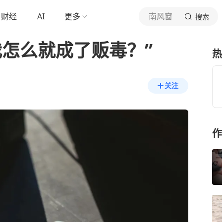
财经
AI
更多
南风窗
搜索
我怎么就成了贩毒？”
热
关注
作