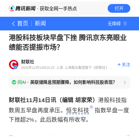
· 获取全网一手热点
打开
首页
新闻
无障碍
港股科技板块早盘下挫 腾讯京东亮眼业
绩能否提振市场？
财联社
关注
2025年11月14日10:22
上海
上海报业集团旗下《财联社》官
方账号
问AI
·
美联储降息预期骤降，如何影响科技股表现？
财联社11月14日讯（编辑 胡家荣）
港股科技指
数周五早盘再度承压。
恒生科技
指数早盘一度
下挫超2%，此后跌幅有所收窄。