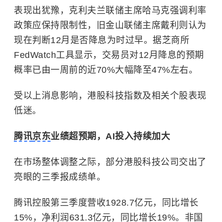
表现出犹豫，克利夫兰联储主席哈马克强调利率
政策应保持限制性，旧金山联储主席戴利则认为
现在判断12月是否降息为时过早。据芝商所
FedWatch工具显示，交易员对12月降息的预期
概率已由一周前的近70%大幅降至47%左右。
受以上消息影响，港股科技指数及相关个股表现
低迷。
腾讯
京东
业绩超预期，AI投入持续加大
在市场整体调整之际，部分港股科技公司交出了
亮眼的三季报成绩单。
腾讯控股第三季度营收1928.7亿元，同比增长
15%，净利润631.3亿元，同比增长19%。非国