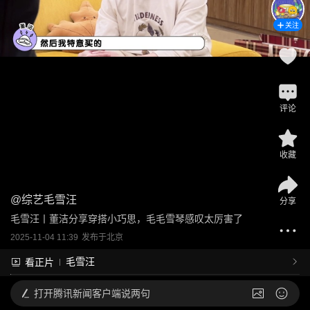
关注
评论
收藏
@
综艺毛雪汪
分享
毛雪汪丨董洁分享穿搭小巧思，毛毛雪琴感叹太厉害了
2025-11-04 11:39
发布于
北京
毛雪汪
看正片
打开
腾讯新闻客户端说两句