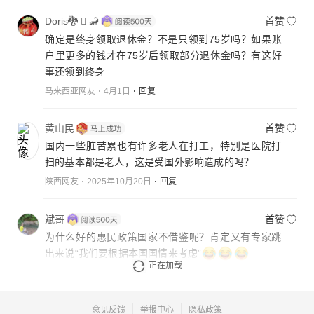
Doris🐉  🦂
首赞
确定是终身领取退休金？不是只领到75岁吗？如果账
户里更多的钱才在75岁后领取部分退休金吗？有这好
事还领到终身
马来西亚网友
4月1日
回复
黄山民
首赞
国内一些脏苦累也有许多老人在打工，特别是医院打
扫的基本都是老人，这是受国外影响造成的吗？
陕西网友
2025年10月20日
回复
斌哥
首赞
为什么好的惠民政策国家不借鉴呢？肯定又有专家跳
出来说“我们要根据本国国情来考虑”
正在加载
广西网友
2025年10月19日
回复
意见反馈
举报中心
隐私政策