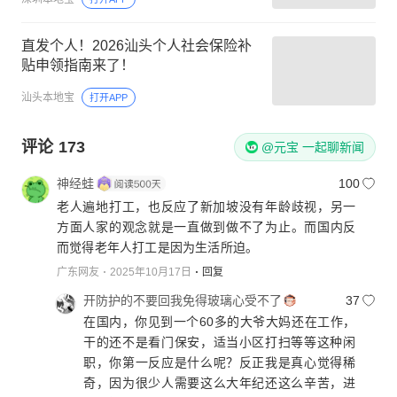
直发个人！2026汕头个人社会保险补
贴申领指南来了！
汕头本地宝
打开APP
评论
173
@元宝 一起聊新闻
神经蛙
100
老人遍地打工，也反应了新加坡没有年龄歧视，另一
方面人家的观念就是一直做到做不了为止。而国内反
而觉得老年人打工是因为生活所迫。
广东网友
2025年10月17日
回复
开防护的不要回我免得玻璃心受不了
37
在国内，你见到一个60多的大爷大妈还在工作，
干的还不是看门保安，适当小区打扫等等这种闲
职，你第一反应是什么呢？反正我是真心觉得稀
奇，因为很少人需要这么大年纪还这么辛苦，进