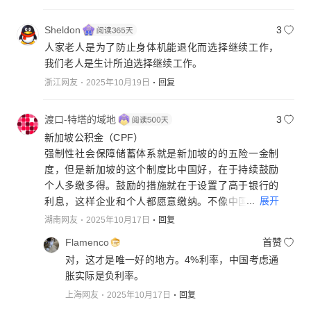
Sheldon
3
人家老人是为了防止身体机能退化而选择继续工作，
我们老人是生计所迫选择继续工作。
浙江网友
2025年10月19日
回复
渡口-特塔的域地
3
新加坡公积金（CPF）
强制性社会保障储蓄体系就是新加坡的的五险一金制
度，但是新加坡的这个制度比中国好，在于持续鼓励
个人多缴多得。鼓励的措施就在于设置了高于银行的
...
展开
利息，这样企业和个人都愿意缴纳。不像中国的五险
一金体系没完没了的争吵，吵到后来谁都没有好处，
湖南网友
2025年10月17日
回复
一团混乱。另外就是新加坡是高官高薪制，高官可以
Flamenco
首赞
不那么在乎养老金多少，但是中国是低薪制，対高官
对，这才是唯一好的地方。4%利率，中国考虑通
应该有退休生活补贴或额外养老补贴，当然这个补贴
胀实际是负利率。
不在此体系内。
上海网友
2025年10月17日
回复