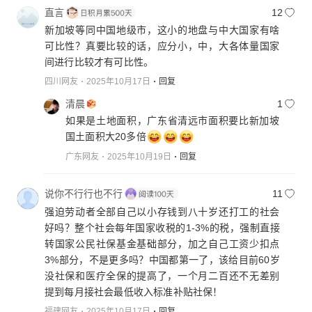
直言
12
新加坡等同中国地级市，这小的地盘与中大国家有啥
可比性？真要比较的话，应分小，中，大各体量国家
间进行比较才有可比性。
四川网友
2025年10月17日
回复
清晨
1
如果是土地面积，广东省清远市面积要比新加坡
国土面积大20多倍
广东网友
2025年10月19日
回复
说你不行行也不行
11
强迫劳动者全部自己以小存钱到八十岁还打工的社会
好吗？整个社会每年国家收税的1-3%的税，强制直接
转国家公民社保基金基础部分，加之自己工资少扣点
3%部分，不是更多吗？中国都第一了，该给目前60岁
没社保和医疗全保的提高了，一个月二百还不无差别
提到每月接社会最低收入标准补贴社保！
福建网友
2025年10月17日
回复