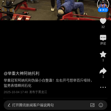
关注
32
评论
1
@
举重大神阿纳托利
1
举重冠军阿纳托利伪装小白整蛊！左右开弓怒举百斤哑铃，
猛男表情瞬间石化
2025-10-04 17:40
发布于
黑龙江
打开
腾讯新闻客户端说两句