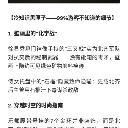
【冷知识黑匣子——99%游客不知道的细节】
1. 壁画里的"化学战"
徐显秀墓门神像手持的"三叉戟"实为北齐军队
对抗突厥的秘制武器——涂有砒霜的毒矛，壁
画上隐约可见绿色矿物颜料痕迹
侍女托盘中的"石榴"隐藏致命隐喻：史载北齐
后主曾用石榴汁下毒谋杀政敌
2. 穿越时空的时尚指南
乐师腰带悬挂的7个金环并非装饰，而是北