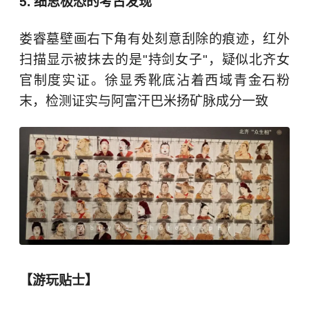
5. 细思极恐的考古发现
娄睿墓壁画右下角有处刻意刮除的痕迹，红外
扫描显示被抹去的是"持剑女子"，疑似北齐女
官制度实证。徐显秀靴底沾着西域青金石粉
末，检测证实与阿富汗巴米扬矿脉成分一致
【游玩贴士】