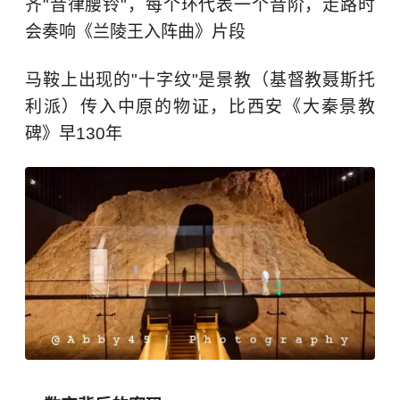
齐"音律腰铃"，每个环代表一个音阶，走路时
会奏响《兰陵王入阵曲》片段
马鞍上出现的"十字纹"是景教（基督教聂斯托
利派）传入中原的物证，比西安《大秦景教
碑》早130年