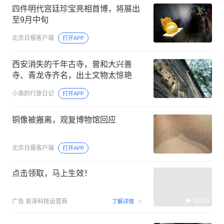
四件明代宫廷珍宝亮相首博，将展出
至9月中旬
北京日报客户端
打开APP
西安消失的千年古寺，曾和大兴善
寺、青龙寺齐名，出土文物太惊艳
小渔的行旅日记
打开APP
铜像被搬离，观复博物馆回应
北京日报客户端
打开APP
点击领取，马上生效！
00:09
广告
易泽科技运营商
了解详情