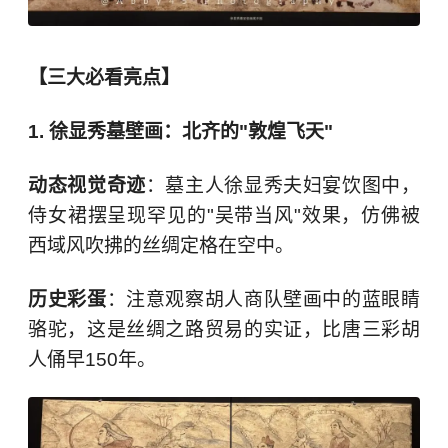
【三大必看亮点】
1. 徐显秀墓壁画：北齐的"敦煌飞天"
动态视觉奇迹
：墓主人徐显秀夫妇宴饮图中，
侍女裙摆呈现罕见的"吴带当风"效果，仿佛被
西域风吹拂的丝绸定格在空中。
历史彩蛋
：注意观察胡人商队壁画中的蓝眼睛
骆驼，这是
丝绸之路
贸易的实证，比唐三彩胡
人俑早150年。