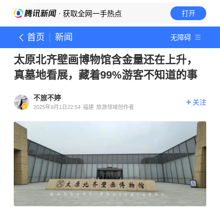
· 获取全网一手热点
打开
首页
新闻
无障碍
太原北齐壁画博物馆含金量还在上升，
真墓地看展，藏着99%游客不知道的事
不旅不婷
关注
2025年9月1日22:54
福建
旅游领域创作者