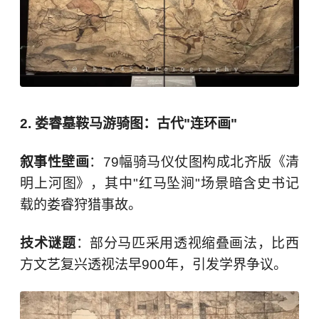
2. 娄睿墓鞍马游骑图：古代"连环画"
叙事性壁画
：79幅骑马仪仗图构成北齐版《清
明上河图》，其中"红马坠涧"场景暗含史书记
载的娄睿狩猎事故。
技术谜题
：部分马匹采用透视缩叠画法，比西
方文艺复兴透视法早900年，引发学界争议。