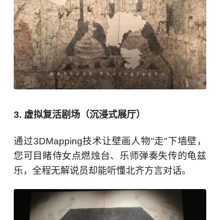
3. 虚拟复活剧场（沉浸式展厅）
通过3DMapping技术让壁画人物"走"下墙壁，
您可目睹侍女点燃烛台、乐师弹奏失传的龟兹
乐，全程无解说员却能听懂北齐方言对话。