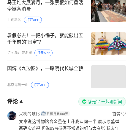
马王堆大展满月，一张票根如何盘活
全链条消费
上观新闻
打开APP
暑假必去！一把小锤子，就能敲出五
千年前的“国宝”？
诗画浙江游浙里
打开APP
国博《九边图》，一睹明代长城全貌
北京每周一山
打开APP
评论
4
@元宝 一起聊新闻
呆桃的啵比
首赞
文章说这博物馆含金量在上升我认同一半 展示原墓壁
画确实难得 但说99%游客不知道的细节太夸张 我去年