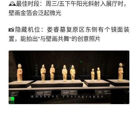
🕰️最佳时段：周三/五下午阳光斜射入展厅时，
壁画金箔会泛起微光
📸隐藏机位：娄睿墓复原区东侧有个镜面装
置，能拍出"与壁画共舞"的创意照片