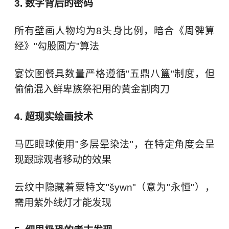
3. 数字背后的密码
所有壁画人物均为8头身比例，暗合《周髀算
经》"勾股圆方"算法
宴饮图餐具数量严格遵循"五鼎八簋"制度，但
偷偷混入鲜卑族祭祀用的黄金割肉刀
4. 超现实绘画技术
马匹眼球使用"多层晕染法"，在特定角度会呈
现跟踪观者移动的效果
云纹中隐藏着粟特文"šywn"（意为"永恒"），
需用紫外线灯才能发现