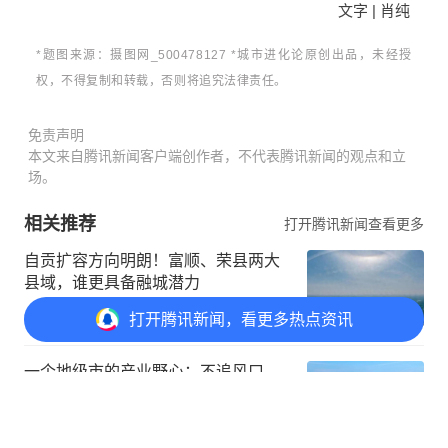
文字 | 肖纯
*题图来源：
摄图网_500478127
*城市进化论原创出品，未经授
权，不得复制和转载，否则将追究法律责任。
免责声明
本文来自腾讯新闻客户端创作者，不代表腾讯新闻的观点和立
场。
相关推荐
打开腾讯新闻查看更多
自贡扩容方向明朗！富顺、荣县两大
县域，谁更具备融城潜力
打开
腾讯新闻，看更多热点资讯
智本论资
打开APP
一个地级市的产业野心：不追风口，
却同时押中了所有赛道
打开
APP参与讨论
价值洞见局
打开APP
28
144
78
298