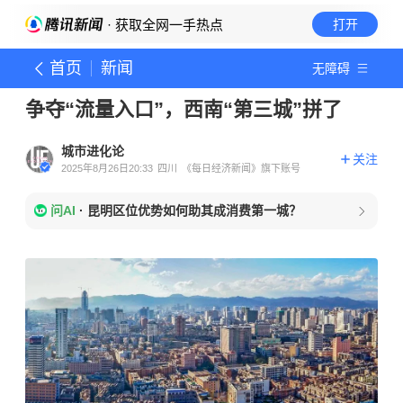
· 获取全网一手热点
打开
首页
新闻
无障碍
争夺“流量入口”，西南“第三城”拼了
城市进化论
关注
2025年8月26日20:33
四川
《每日经济新闻》旗下账号
问AI
·
昆明区位优势如何助其成消费第一城？