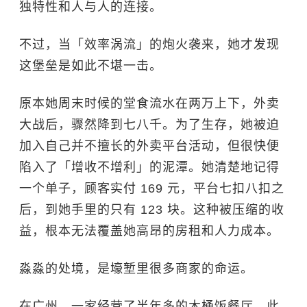
独特性和人与人的连接。
不过，当「效率涡流」的炮火袭来，她才发现
这堡垒是如此不堪一击。
原本她周末时候的堂食流水在两万上下，外卖
大战后，骤然降到七八千。为了生存，她被迫
加入自己并不擅长的外卖平台活动，但很快便
陷入了「增收不增利」的泥潭。她清楚地记得
一个单子，顾客实付 169 元，平台七扣八扣之
后，到她手里的只有 123 块。这种被压缩的收
益，根本无法覆盖她高昂的房租和人力成本。
淼淼的处境，是壕堑里很多商家的命运。
在广州，一家经营了半年多的木桶饭餐厅，此