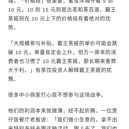
域，「价格段」很重要，
蜜雪冰城
守着 5 到
10 元，10 到 15 元则是古茗和茶百道，
霸王
茶姬
则在 20 元上下的价格段有着绝对的优
势。
「大规模参与补贴，霸王茶姬的单价可能会跌
破 10 元，单量肯定会上升，但万一原本的消
费者也习惯了 10 元霸王茶姬，那长期来看弊
大于利。」有茶饮投资人解释霸王茶姬的犹
豫。
很多中小商家打心底不想参与这场战争。
他们的利润本来就微薄，经不起折腾。一位煲
仔饭餐厅老板说：「我们做小生意的，拿不出
来特别多钱去跟这种活动，跟上去了，我们也