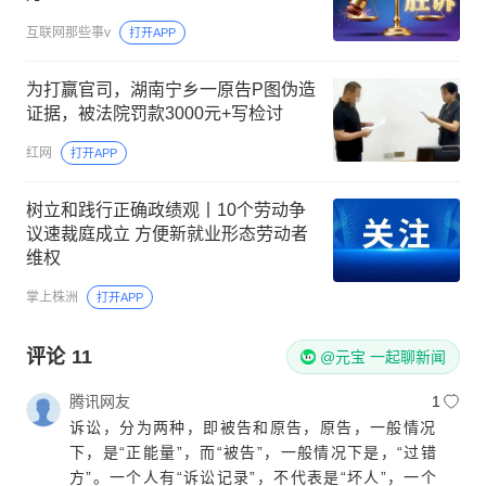
互联网那些事v
打开APP
为打赢官司，湖南宁乡一原告P图伪造
证据，被法院罚款3000元+写检讨
红网
打开APP
树立和践行正确政绩观丨10个劳动争
议速裁庭成立 方便新就业形态劳动者
维权
掌上株洲
打开APP
评论
11
@元宝 一起聊新闻
腾讯网友
1
诉讼，分为两种，即被告和原告，原告，一般情况
下，是“正能量”，而“被告”，一般情况下是，“过错
方”。一个人有“诉讼记录”，不代表是“坏人”，一个