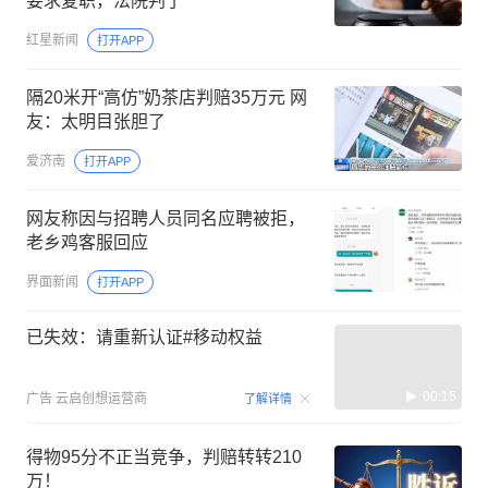
要求复职，法院判了
红星新闻
打开APP
隔20米开“高仿”奶茶店判赔35万元 网
友：太明目张胆了
爱济南
打开APP
网友称因与招聘人员同名应聘被拒，
老乡鸡客服回应
界面新闻
打开APP
已失效：请重新认证#移动权益
00:15
广告
云启创想运营商
了解详情
得物95分不正当竞争，判赔转转210
万！