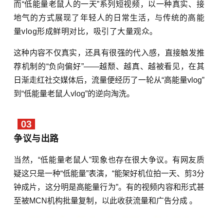
而“低能量老鼠人的一天”系列短视频，以一种真实、接
地气的方式展现了年轻人的日常生活，与传统的高能
量
vlog
形成鲜明对比，吸引了大量观众。
这种内容不仅真实，还具有很强的代入感，直接触发推
荐机制的“负向偏好”——越颓、越真、越被看见，在其
日渐走红社交媒体后，流量便经历了一轮从“高能量vlog”
到“低能量老鼠人vlog”的逆向淘洗。
03
争议与出路
当然，“低能量老鼠人”现象也存在很大争议。有网友质
疑
这只是一种“低能量”表演
，
“能架好机位拍一天、剪3分
钟成片，这分明是高能量行为”。有的视频内容和形式甚
至
被MCN机构批量复制，以此收获流量和广告分成 。