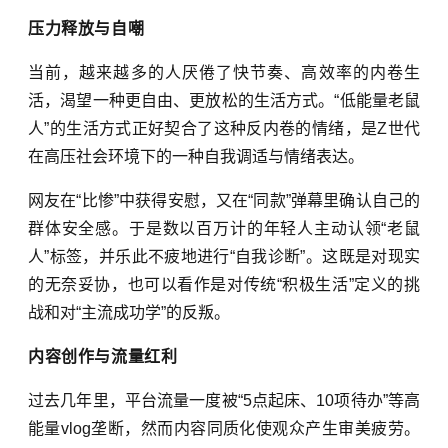
压力释放与自嘲
当前，越来越多的人厌倦了快节奏、高效率的内卷生
活，渴望一种更自由、更放松的生活方式。“低能量老鼠
人”的生活方式正好契合了这种反内卷的情绪，是Z世代
在高压社会环境下的一种自我调适与情绪表达。
网友在“比惨”中获得安慰，又在“同款”弹幕里确认自己的
群体
安全感。
于是数以百万计的年轻人主动认领“老鼠
人”标签，
并乐此不疲地进行“自我诊断”
。这
既是对现实
的无奈妥协，也可以看作是对传统“积极生活”定义的挑
战和对“主流成功学”的反叛。
内容创作与流量红利
过去几年里，平台流量一度被“5点起床、10项待办”等高
能量vlog垄断，然而内容同质化使观众产生审美疲劳。