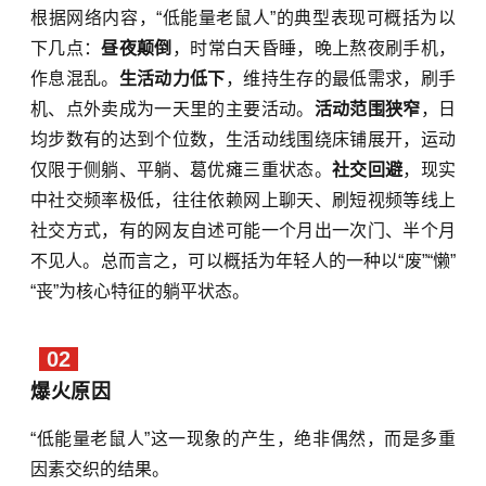
根据网络内容，“低能量老鼠人”的典型表现可概括为以
下几点：
昼夜颠倒
，时常白天昏睡，晚上熬夜刷手机，
作息混乱。
生活动力低下
，维持生存的最低需求，刷手
机、点外卖成为一天里的主要活动。
活动范围狭窄
，日
均步数有的达到个位数，生活动线围绕床铺展开，运动
仅限于侧躺、平躺、葛优瘫三重状态。
社交回避
，现实
中社交频率极低，往往依赖网上聊天、刷短视频等线上
社交方式，有的网友自述可能一个月出一次门、半个月
不见人。总而言之，可以概括为年轻人的一种以
“废”“懒”
“丧”为核心特征
的躺平状态。
02
爆火原因
“低能量老鼠人”这一现象的产生，绝非偶然，而是多重
因素交织的结果。