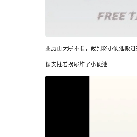
亚历山大尿不准，裁判将小便池搬过
锡安拄着拐尿炸了小便池