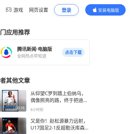
游戏
网页设置
登录
安装电脑版
内容更精彩
门应用推荐
腾讯新闻·电脑版
点击下载
全网热点早知道
者其他文章
从仰望C罗到踏上伯纳乌，
偶像照亮的路，终于把迪奥
曼德带到了梦想终点！
00:16
8小时前
又是你！赵松源暴力远射，
U17国足2-1反超勒沃库森U