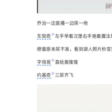
乔治一边直播一边尿一地
东契奇
左手举着汉堡右手施着魔法
穆雷原本尿不准，看到
湖人
照片秒变
字母哥
直给轰隆隆
约基奇
三尿齐飞