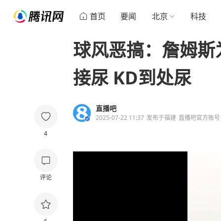
首页
要闻
北京
科技
球风恶搞：詹姆斯为
接尿 KD到处尿
直播吧
2025-07-22 11:37
发布于
福建
直播吧官方账号
4
评论