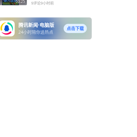
17！
00:25
9评论
9小时前
腾讯新闻·电脑版
点击下载
24小时陪你追热点