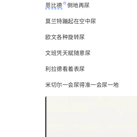
恩比德
倒地再尿
莫兰特蹦起在空中尿
欧文各种旋转尿
文班凭天赋随意尿
利拉德看着表尿
米切尔一会尿得准一会尿一地