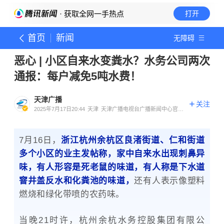
· 获取全网一手热点
打开
首页
新闻
无障碍
恶心 | 小区自来水变粪水？水务公司两次
通报：每户减免5吨水费！
天津广播
关注
2025年7月17日20:44
天津
天津广播电视台广播新闻中心官方
账号
7月16日，
浙江杭州余杭区良渚街道、仁和街道
多个小区的业主发帖称，家中自来水出现刺鼻异
味，有人形容是死老鼠的味道，有人称是下水道
窨井盖反水和化粪池的味道，
还有人表示像塑料
燃烧和绿化带喷的农药味。
当晚21时许，杭州余杭水务控股集团有限公