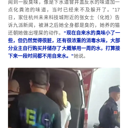
闻到一股臭味，像是下水道窨井盖反水的味道加一
点化粪池的味道，当时已经来不及躲开了。”17
日，家住杭州未来科技城附近的张女士（化姓）告
诉九派新闻，被淋之后她全身都是臭的，她养的猫
还朝她做出埋屎的动作。
“现在自来水的臭味小了一
些，但仍然觉得很脏，还有很浓重的消毒水味，大部
分业主自行购买并储存了大概够用一周的水，打算接
下来一段时间都不用自来水。”
她说。