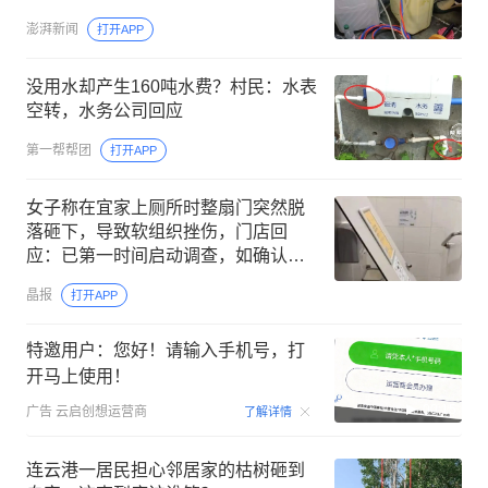
澎湃新闻
打开APP
没用水却产生160吨水费？村民：水表
空转，水务公司回应
第一帮帮团
打开APP
女子称在宜家上厕所时整扇门突然脱
落砸下，导致软组织挫伤，门店回
应：已第一时间启动调查，如确认系
宜家问题将承担相应责任
晶报
打开APP
特邀用户：您好！请输入手机号，打
开马上使用！
00:15
广告
云启创想运营商
了解详情
连云港一居民担心邻居家的枯树砸到