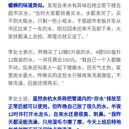
螺蛳的味道类似。
发现自来水有异味后她立即下楼去
超市买水，“当时大家都抢着买水，水都卖完了，买
不到大瓶水，只剩一些小瓶水，于是超市老板开车从
市区拉来了一车的水，刚拉回来还来不及卸下来，大
家就都涌上去抢，再慢点就又没了。”
李女士表示，昨晚买了12桶5升装的水、4提550毫升
12瓶装的水，一共花费近150元。“我自己一个人都搬
不动，后来还叫家人一起下楼搬水，但天气太热，家
里用水量大，昨晚买的这些水只够用来洗漱做饭，不
够洗澡，后面还得再买。”
李女士说，
虽然余杭水务称把管道内的“存水”排放至
正常后就可以使用，但昨晚自己放了很久的水，半夜
12时许打开水龙头，自来水还是很臭、刺鼻。“我昨
天都没能洗澡，只用湿毛巾擦了擦，今天上班后特地