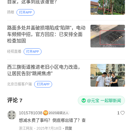
自家，这事到底该谁管？
扬眼
打开APP
路面多处井盖破损塌陷成“陷阱”，电动
车频频中招，官方回应：已安排全面
检查加固
经视直播
打开APP
西三旗街道推进老旧小区电力改造，
让居民告别“跳闸焦虑”
北京日报客户端
打开APP
评论
7
@元宝 一起聊新闻
1015781038
1
想减水费了事吗？倒底哪出错了？查
浙江网友
2025年7月18日
回复