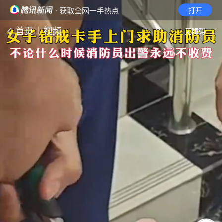
· 获取全网一手热点
打开
首页
视频
无障碍