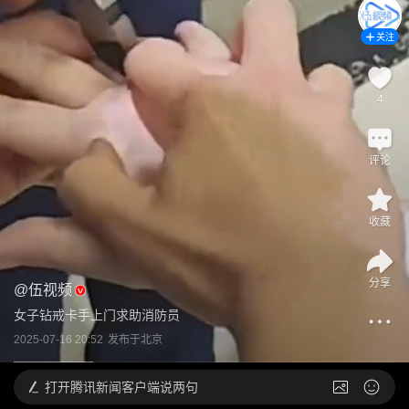
关注
4
评论
收藏
分享
@
伍视频
女子钻戒卡手上门求助消防员
2025-07-16 20:52
发布于
北京
打开
腾讯新闻客户端说两句