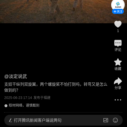
关注
1
评论
收藏
@
淡定说武
支奴干纵列双旋翼，两个螺旋桨不怕打到吗，转弯又是怎么
分享
做到的？
2025-06-23 17:14
发布于
福建
取材网络，谨慎甄别
打开
腾讯新闻客户端说两句