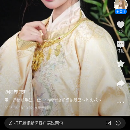
关注
29
评论
5
1
@
陶鹿鹿吖
用非遗掐丝手法，做一个新年流光烟花发簪～炸火花～
2025-06-18 10:02
发布于
河南
打开
腾讯新闻客户端说两句