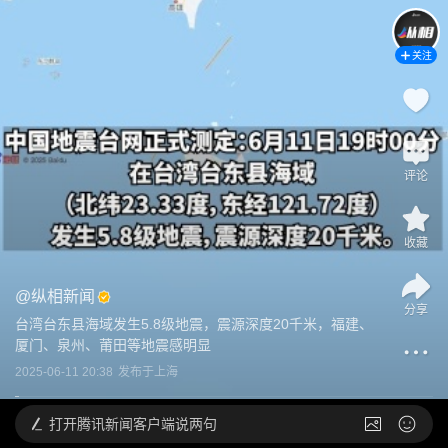
关注
评论
收藏
@
纵相新闻
分享
台湾台东县海域发生5.8级地震，震源深度20千米，福建、
厦门、泉州、莆田等地震感明显
2025-06-11 20:38
发布于
上海
打开
腾讯新闻客户端说两句