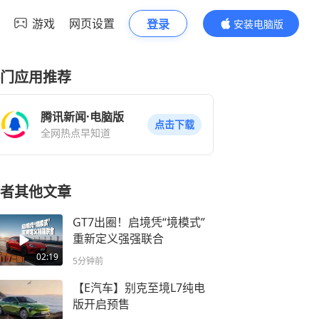
游戏
网页设置
登录
安装电脑版
内容更精彩
门应用推荐
腾讯新闻·电脑版
点击下载
全网热点早知道
者其他文章
GT7出圈！启境凭“境模式”
重新定义强强联合
02:19
5分钟前
【E汽车】别克至境L7纯电
版开启预售