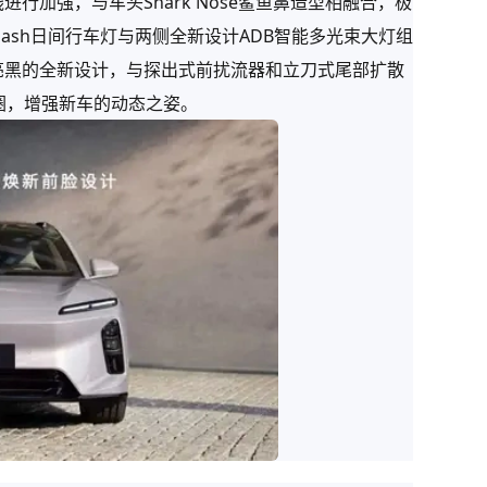
行加强，与车头Shark Nose鲨鱼鼻造型相融合，极
-Dash日间行车灯与两侧全新设计ADB智能多光束大灯组
亮黑的全新设计，与探出式前扰流器和立刀式尾部扩散
圈，增强新车的动态之姿。