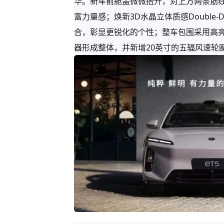
华。新车前舱盖微微抬升，对上方两条筋线进
富力量感；焕新3D水晶立体质感Double
合，彰显更锐化的个性；整车包围采用高
器形成整体，并新增20英寸的五辐风速轮