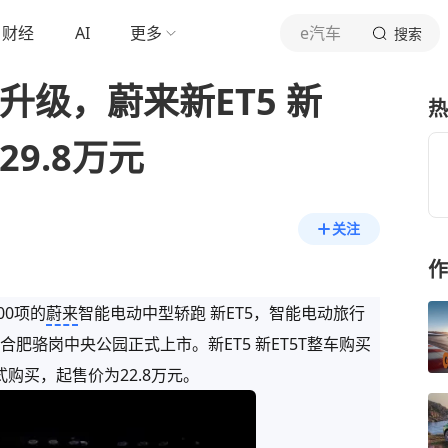
财经
AI
更多
e汽车
搜索
升级，蔚来新ET5 新
热
29.8万元
关注
作
00项的
蔚来
智能电动中型轿跑 新ET5，智能电动旅行
—合肥骆岗中央公园正式上市。新ET5 新ET5T整车购买
式购买，起售价为22.8万元。