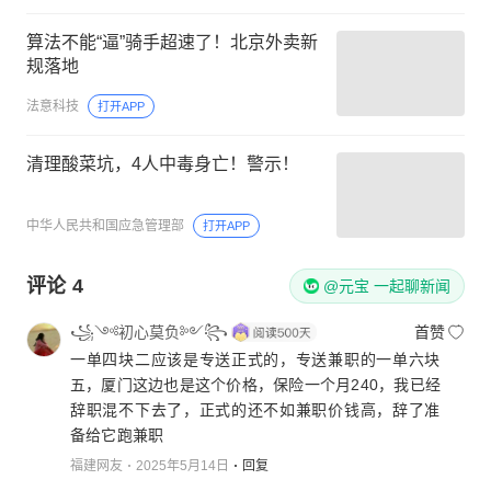
算法不能“逼”骑手超速了！北京外卖新
规落地
法意科技
打开APP
清理酸菜坑，4人中毒身亡！警示！
中华人民共和国应急管理部
打开APP
评论
4
@元宝 一起聊新闻
꧁༺初心莫负༻꧂
首赞
一单四块二应该是专送正式的，专送兼职的一单六块
五，厦门这边也是这个价格，保险一个月240，我已经
辞职混不下去了，正式的还不如兼职价钱高，辞了准
备给它跑兼职
福建网友
2025年5月14日
回复