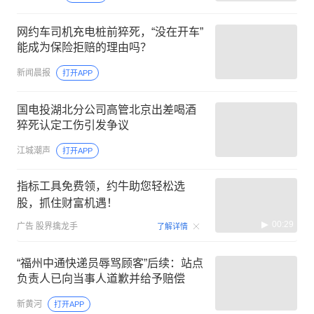
网约车司机充电桩前猝死，“没在开车”
能成为保险拒赔的理由吗？
新闻晨报
打开APP
国电投湖北分公司高管北京出差喝酒
猝死认定工伤引发争议
江城潮声
打开APP
指标工具免费领，约牛助您轻松选
股，抓住财富机遇！
00:29
广告
股界擒龙手
了解详情
“福州中通快递员辱骂顾客”后续：站点
负责人已向当事人道歉并给予赔偿
新黄河
打开APP