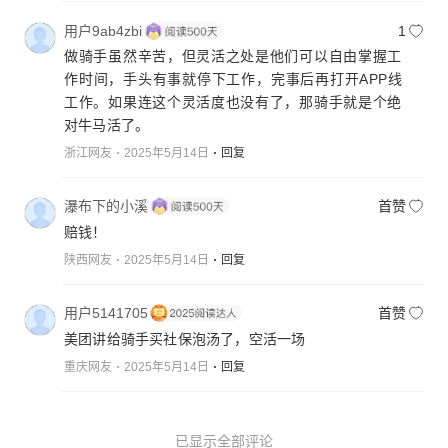
用户9ab4zbi
1
做骑手虽然辛苦，但灵活之处是他们可以自由掌握工
作时间，手头有事就停下工作，完事后再打开APP线
工作。如果连这个灵活度也没有了，那骑手就是个绝
对牛马活了。
浙江网友
2025年5月14日
回复
瀑布下的小溪
首赞
赔钱！
陕西网友
2025年5月14日
回复
用户5141705
首赞
美团讲给骑手买社保泡汤了，空活一场
重庆网友
2025年5月14日
回复
已显示全部评论