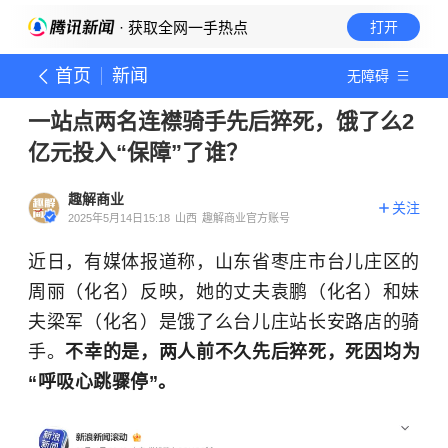
· 获取全网一手热点
打开
首页
新闻
无障碍
一站点两名连襟骑手先后猝死，饿了么2
亿元投入“保障”了谁？
趣解商业
关注
2025年5月14日15:18
山西
趣解商业官方账号
近日，有媒体报道称，山东省枣庄市台儿庄区的
周丽（化名）反映，她的丈夫袁鹏（化名）和妹
夫梁军（化名）是饿了么台儿庄站长安路店的骑
手。
不幸的是，两人前不久先后猝死，死因均为
“呼吸心跳骤停”。