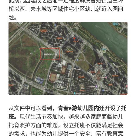
此幼儿园建成之后
能一定程度
解决曹娥街道三环
桥以西、未来城等区域住宅小区
幼儿就近入园问
题。
从文件中可以看到，
青春e游幼儿园内还开设了托
班
。
现代生活节奏加快，越来越多家庭面临幼儿
托育照护方面的难题，设立托班不仅能满足社会
的需求，也能为幼儿提供一个安全、富有教育意