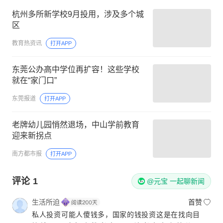
杭州多所新学校9月投用，涉及多个城
区
教育热资讯
打开APP
东莞公办高中学位再扩容！这些学校
就在“家门口”
东莞报道
打开APP
老牌幼儿园悄然退场，中山学前教育
迎来新拐点
南方都市报
打开APP
评论
1
@元宝 一起聊新闻
生活所迫
首赞
私人投资可能人傻钱多，国家的钱投资这是在找向目