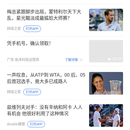
梅总紧跟脚步出局，蒙特利尔天下大
乱，星光黯淡成最尴尬大师赛？
网球之家
打开APP
凭手机号，确认领取！
00:15
广告
易泽科技运营商
了解详情
一声叹息，从ATP到 WTA，00 后、05
后首冠选手，竟大多已成路人
网球之家
打开APP
兹维列夫对手：没有辛纳和阿卡 人人
有机会 他很好利用了这种情况
double健健
打开APP