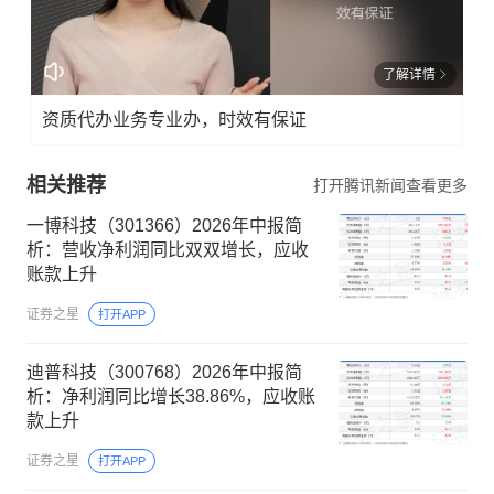
了解详情
资质代办业务专业办，时效有保证
相关推荐
打开腾讯新闻查看更多
一博科技（301366）2026年中报简
析：营收净利润同比双双增长，应收
账款上升
证券之星
打开APP
迪普科技（300768）2026年中报简
析：净利润同比增长38.86%，应收账
款上升
证券之星
打开APP