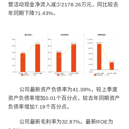
营活动现金净流入减少2178.26万元，同比较去
年同期下降71.43%。
公司最新资产负债率为41.38%，较上季度
资产负债率增加0.01个百分点，较去年同期资产
负债率增加7.19个百分点。
公司最新毛利率为32.87%。最新ROE为