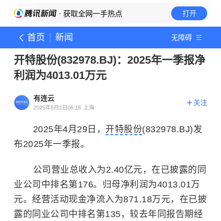
· 获取全网一手热点
打开
首页
新闻
无障碍
开特股份(832978.BJ)：2025年一季报净
利润为4013.01万元
有连云
关注
2025年5月1日06:18
上海
2025年4月29日，
开特股份
(832978.BJ)发
布2025年一季报。
公司营业总收入为2.40亿元，在已披露的同
业公司中排名第176。归母净利润为4013.01万
元。经营活动现金净流入为871.18万元，在已披
露的同业公司中排名第135，较去年同报告期经