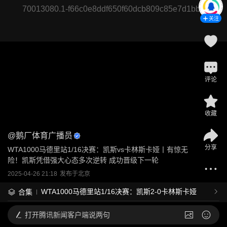
70013080.1-f66c0e8ddf650f60dcb809c85e7d1bba
关注
评论
收藏
@
鹅厂体育广播员
分享
WTA1000马德里站1/16决赛：凯斯vs卡林斯卡娅丨有惊无
险！凯斯凭借强大心态多次逆转 成功晋级下一轮
2025-04-26 21:18
发布于
北京
WTA1000马德里站1/16决赛：凯斯2-0卡林斯卡娅
合集
打开
腾讯新闻客户端说两句