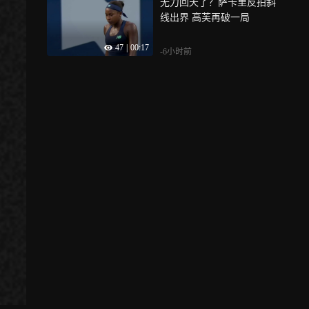
无力回天了？萨卡里反拍斜
线出界 高芙再破一局
47
|
00:17
-6小时前