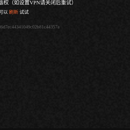
版权（如设置VPN请关闭后重试）
可以
刷新
试试
d6d7ec44341049c02b81c44357a
倍速