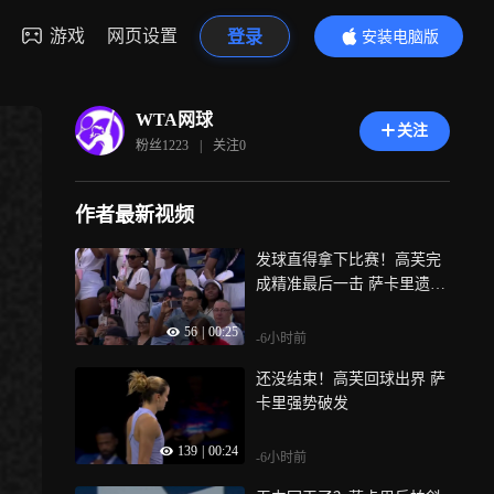
游戏
网页设置
登录
安装电脑版
内容更精彩
WTA网球
关注
粉丝
1223
|
关注
0
作者最新视频
发球直得拿下比赛！高芙完
成精准最后一击 萨卡里遗憾
出局
56
|
00:25
-6小时前
还没结束！高芙回球出界 萨
卡里强势破发
139
|
00:24
-6小时前