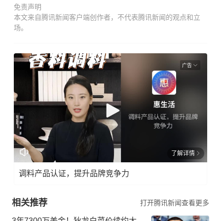
免责声明
本文来自腾讯新闻客户端创作者，不代表腾讯新闻的观点和立
场。
广告
了解详情
调料产品认证，提升品牌竞争力
相关推荐
打开腾讯新闻查看更多
3年7300万美金！狄龙白菜价续约太