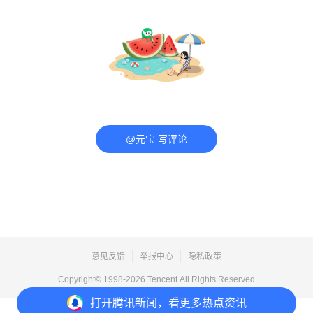
@元宝 写评论
意见反馈
举报中心
隐私政策
Copyright© 1998-
2026
Tencent.All Rights Reserved
打开
腾讯新闻，看更多热点资讯