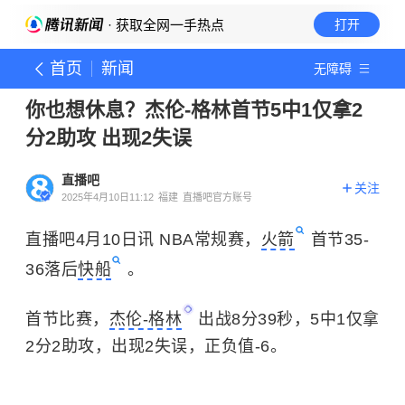
· 获取全网一手热点
打开
首页
新闻
无障碍
你也想休息？杰伦-格林首节5中1仅拿2
分2助攻 出现2失误
直播吧
关注
2025年4月10日11:12
福建
直播吧官方账号
直播吧4月10日讯 NBA常规赛，
火箭
首节35-
36落后
快船
。
首节比赛，
杰伦-格林
出战8分39秒，5中1仅拿
2分2助攻，出现2失误，正负值-6。