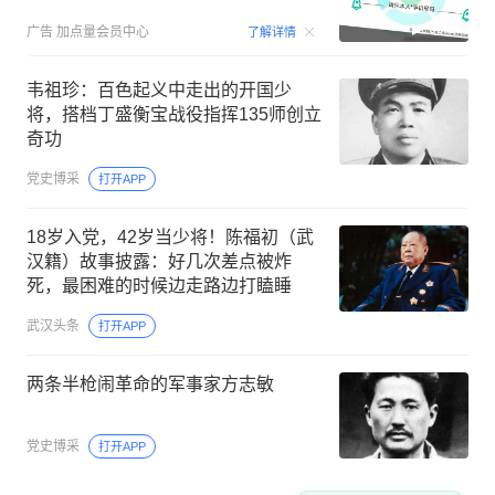
00:15
广告
加点量会员中心
了解详情
韦祖珍：百色起义中走出的开国少
将，搭档丁盛衡宝战役指挥135师创立
奇功
党史博采
打开APP
18岁入党，42岁当少将！陈福初（武
汉籍）故事披露：好几次差点被炸
死，最困难的时候边走路边打瞌睡
武汉头条
打开APP
两条半枪闹革命的军事家方志敏
党史博采
打开APP