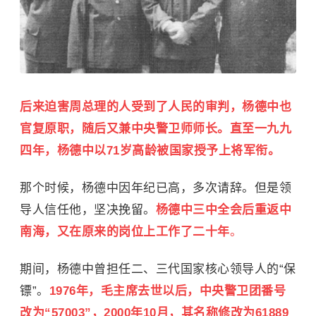
后来迫害周总理的人受到了人民的审判，杨德中也
官复原职，随后又兼中央警卫师师长。直至一九九
四年，杨德中以71岁高龄被国家授予上将军衔。
那个时候，杨德中因年纪已高，多次请辞。但是领
导人信任他，坚决挽留。
杨德中三中全会后重返中
南海，又在原来的岗位上工作了二十年
。
期间，杨德中曾担任二、三代国家核心领导人的“保
镖”。
1976年，毛主席去世以后，中央警卫团番号
改为“57003”，2000年10月，其名称修改为61889