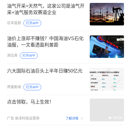
油气开采+天然气，这家公司是油气开
采+油气服务双赛道企业
巨丰投顾
打开APP
油价上涨却不赚钱？中国海油VS石化
油服，一文看透盈利差距
洞见商
打开APP
六大国际石油巨头上半年日赚50亿元
界面新闻
打开APP
点击领取，马上生效！
00:09
广告
易泽科技运营商
了解详情