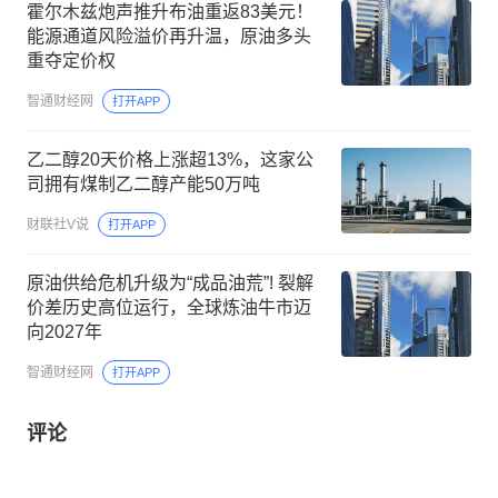
霍尔木兹炮声推升布油重返83美元！
能源通道风险溢价再升温，原油多头
重夺定价权
智通财经网
打开APP
乙二醇20天价格上涨超13%，这家公
司拥有煤制乙二醇产能50万吨
财联社V说
打开APP
原油供给危机升级为“成品油荒”! 裂解
价差历史高位运行，全球炼油牛市迈
向2027年
智通财经网
打开APP
评论