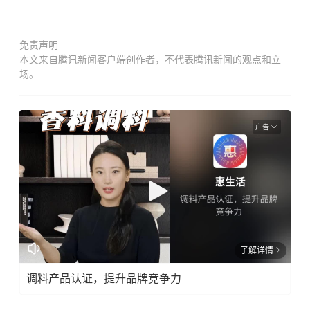
免责声明
本文来自腾讯新闻客户端创作者，不代表腾讯新闻的观点和立
场。
广告
了解详情
调料产品认证，提升品牌竞争力