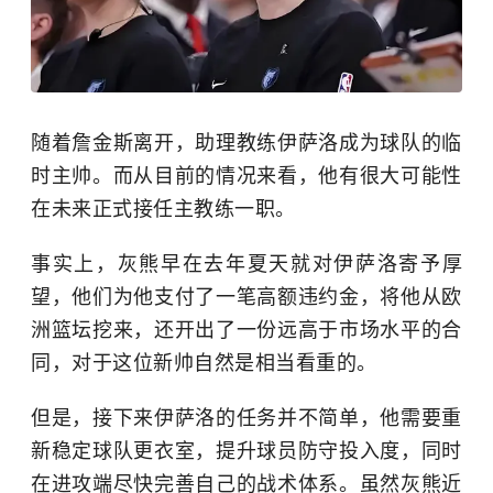
随着詹金斯离开，助理教练伊萨洛成为球队的临
时主帅。而从目前的情况来看，他有很大可能性
在未来正式接任主教练一职。
事实上，灰熊早在去年夏天就对伊萨洛寄予厚
望，他们为他支付了一笔高额违约金，将他从欧
洲篮坛挖来，还开出了一份远高于市场水平的合
同，对于这位新帅自然是相当看重的。
但是，接下来伊萨洛的任务并不简单，他需要重
新稳定球队更衣室，提升球员防守投入度，同时
在进攻端尽快完善自己的战术体系。虽然灰熊近