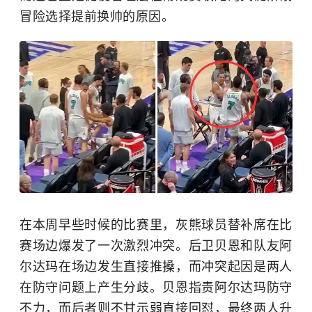
冒险选择提前换帅的原因。
在本周早些时候的比赛里，灰熊球员替补席在比
赛场边爆发了一次激烈冲突。后卫贝恩和队友阿
尔达玛在场边发生直接推搡，而冲突起因是两人
在防守问题上产生分歧。贝恩指责阿尔达玛防守
不力，而后者则不甘示弱直接回怼，最终两人升