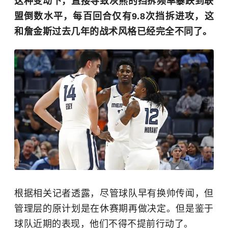
这种变动下，直接导致灰熊的挡拆频率暴跌到联
盟倒数水平，每百回合仅有9.8次挡拆进攻，这
和詹金斯过去几年的战术风格已经完全不同了。
根据相关记者透露，尽管球队早有换帅传闻，但
管理层的原计划是在休赛期再做决定。但是鉴于
球队近期的表现，他们不得不提前行动了。