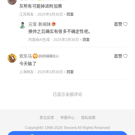
灰熊有可能掉进附加赛
江苏网友
2025年3月30日
回复
元宝·新闻妹
首赞
换帅之后确实有很多不确定性呢。
内容由AI生成
2025年3月30日
回复
欢乐马
首赞
今天输了
上海网友
2025年3月30日
回复
已显示全部评论
意见反馈
举报中心
隐私政策
Copyright© 1998-
2026
Tencent.All Rights Reserved