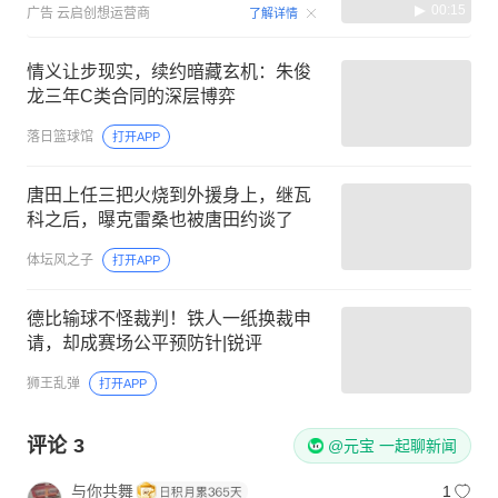
00:15
广告
云启创想运营商
了解详情
情义让步现实，续约暗藏玄机：朱俊
龙三年C类合同的深层博弈
落日篮球馆
打开APP
唐田上任三把火烧到外援身上，继瓦
科之后，曝克雷桑也被唐田约谈了
体坛风之子
打开APP
德比输球不怪裁判！铁人一纸换裁申
请，却成赛场公平预防针|锐评
狮王乱弹
打开APP
评论
3
@元宝 一起聊新闻
与你共舞
1