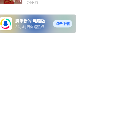
财气旺， 祝您马到功成事事
00:13
-7小时前
顺， 顺心顺意，顺上加顺，
财富翻倍涨， 喜事自动临，
马上发财。早安！
腾讯新闻·电脑版
点击下载
24小时陪你追热点