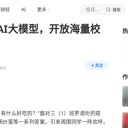
财经
AI
更多
极目新闻
搜索
AI大模型，开放海量校
热
关注
账号
作
有什么好吃的？”面对三（1）班罗语珩的提
香肠炒蛋等一系列答案，引来周围同学一阵欢呼。