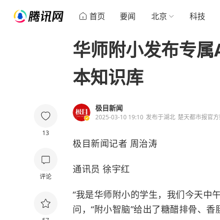
首页
要闻
北京
科技
华师附小发布专属
本知识库
极目新闻
2025-03-10 19:10
发布于
湖北
楚天都市报官方
13
极目新闻记者 周治涛
通讯员 徐宇红
评论
“我是华师附小的学生，我们今天中午
问，“附小智脑”给出了糖醋排骨、