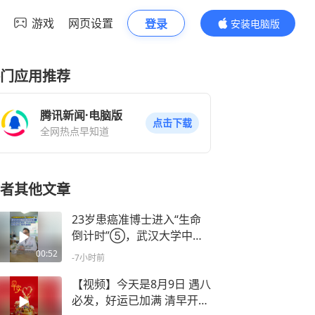
游戏
网页设置
登录
安装电脑版
内容更精彩
门应用推荐
腾讯新闻·电脑版
点击下载
全网热点早知道
者其他文章
23岁患癌准博士进入“生命
倒计时”⑤，武汉大学中南
医院教授杨肖军：胃癌呈年
00:52
-7小时前
轻化趋势，切记不要熬夜，
要适当运动，按时吃饭
【视频】今天是8月9日 遇八
必发，好运已加满 清早开门