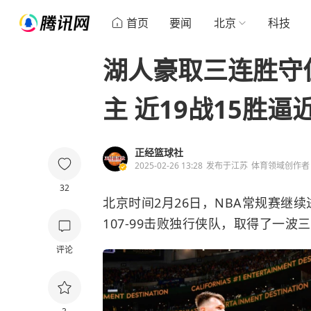
首页
要闻
北京
科技
湖人豪取三连胜守
主 近19战15胜逼
正经篮球社
2025-02-26 13:28
发布于
江苏
体育领域创作者
32
北京时间2月26日，NBA常规赛继
107-99击败
独行侠队
，取得了一波三
评论