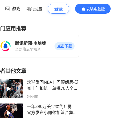
游戏
网页设置
登录
安装电脑版
内容更精彩
门应用推荐
腾讯新闻·电脑版
点击下载
全网热点早知道
者其他文章
欢迎重回NBA！回顾朗尼-沃
克十佳扣篮：单挑76人全队
之神扣仅排第二！
03:24
5小时前
一年390万美金续约！勇士
官方发布小佩顿扣篮合集：