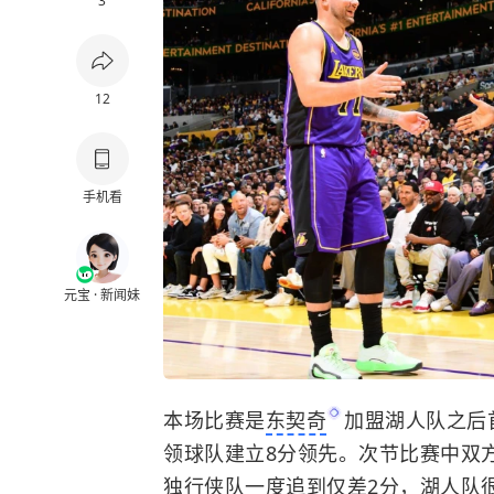
3
12
手机看
元宝 · 新闻妹
本场比赛是
东契奇
加盟湖人队之后
领球队建立8分领先。次节比赛中双方
独行侠队一度追到仅差2分，湖人队