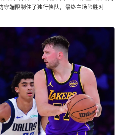
防守端限制住了独行侠队，最终主场险胜对