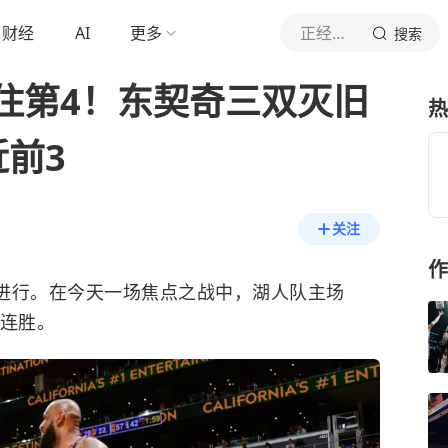
财经
AI
更多
正经篮球社
搜索
住第4！东契奇三双灭旧
热
近前3
关注
作
续进行。在今天一场焦点之战中，
湖人队
主场
连胜。