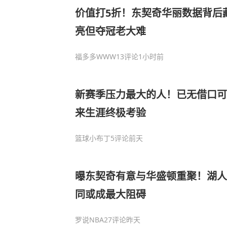
价值打5折！东契奇华丽数据背后
亮但夺冠老大难
福多多WWW
13评论
1小时前
新赛季压力最大的人！已无借口可
来生涯终极考验
篮球小布丁
5评论
前天
曝东契奇有意与华盛顿重聚！湖人
同或成最大阻碍
罗说NBA
27评论
昨天