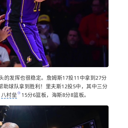
的发挥也很稳定。詹姆斯17投11中拿到27分
，帮助球队拿到胜利！里夫斯12投5中，其中三分
，
八村垒
15分6篮板，海斯8分8篮板。