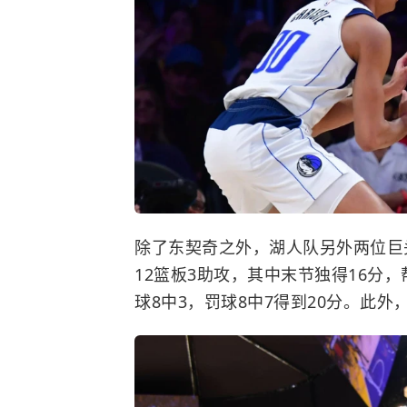
除了东契奇之外，湖人队另外两位巨头
12篮板3助攻，其中末节独得16分
球8中3，罚球8中7得到20分。此外