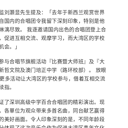
监刘灏显先生提及：「去年于新西兰观赏世界
自国内的合唱团令我留下深刻印象，特别是他
淋漓尽致。 我逐邀请国内出色的合唱团登上合
，促进互相交流、观摩学习，而大湾区的学校
机会。」
参与合唱节旗舰活动『比赛暨大师班』及『大
新哲文院及澳门培正中学（路环校部）。 放眼
届开放更多活动让大湾区的学校参与，借着互相交流
续指。
证了深圳高级中学百合合唱团的精彩演出。现
，各單位为观众带来多首名曲，同台献艺赢得
的美好画面。令人印象深刻的是，不同年龄段
分体现了这次音乐会作为促进大湾区青年文化