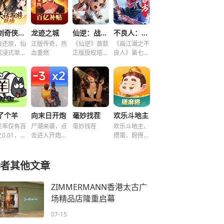
仙剑奇侠传之新的开始
龙迹之城
仙逆：战天道
不良人：破局
典还原，仙
正版传奇，热
《仙逆》首款
《画江湖之不
沉浸式单机
血重燃
正版授权塔防
良人》第七季
谜！
手游
新游，集结破
局！
了个羊
向末日开炮
毫妙找茬
欢乐斗地主
关率仅有百
尸潮来袭，点
毫妙找茬
欢乐斗地主、
0.01，快
击进入开炮宇
掼蛋、跑得
挑战！~
宙！
快、好友房免
费玩！
者其他文章
ZIMMERMANN香港太古广
场精品店隆重启幕
07-15