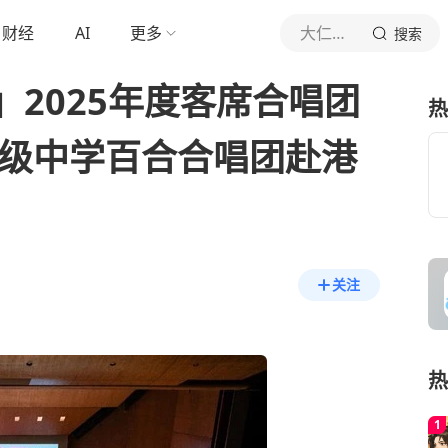
财经
AI
更多
大仁真实纪录
搜索
」2025年度客席合唱团
热
高级中学百合合唱团赴港
关注
热