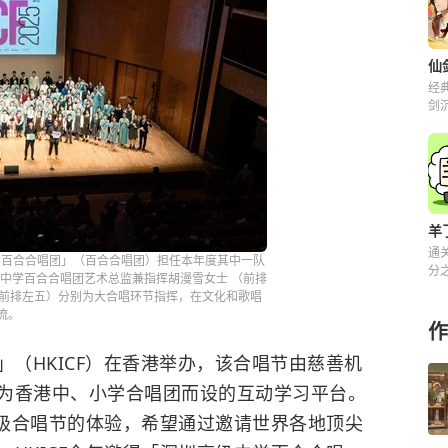
经
剑
解
羊
通
中学百合合唱团」（百合合唱团）担任本年度其中一队
分之
中学百合合唱团艺术总监兼指挥胡漫雪女士 （前排
来
生（前排左五）分别为大合唱环节指挥，在文化和歌唱
流。
作
节」（HKICF）在香港举办，该合唱节由慈善机
为香港中、小学合唱团而设的互动学习平台。
际级合唱节的体验，希望通过邀请世界各地顶尖