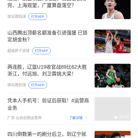
完、上海观望，广厦算盘落空？
体坛微侃球
打开APP
山西腾出顶薪名额准备引进强援 已锁
定胡金秋？
超级胖子说球
打开APP
两连胜，辽篮U19收官战89比62大胜
浙江，付远旭、刘卫霖挑大梁！
体坛微侃球
打开APP
凭本人手机号：验证后获取！#运营商
业务
00:15
广告
云启创想运营商
了解详情
四川倒数第一的刷分后卫，到辽宁就