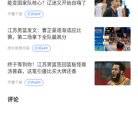
能变国家队核心？辽迷又开始自嗨了
不懂个球
打开APP
江苏男篮发文：曹芷豪逐渐适应比
赛，第二场拿下全队最高分
虎扑体育内容
打开APP
终于等到你！江苏男篮签回篮板怪兽
汤普森，这笔引援比买大牌还香
不懂个球
打开APP
评论