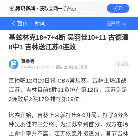
· 获取全网一手热点
打开
首页
新闻
无障碍
基兹林克18+7+4断 吴羽佳10+11 古德温
8中1 吉林送江苏4连败
直播吧
关注
2024年12月20日21:37
福建
直播吧官方账号
直播吧12月20日讯 CBA常规赛，吉林主场迎战
江苏，吉林目前8胜11负排在第12位，江苏则是
3连败后2胜17负排在第19位。
比赛开始，吉林上来就打出9-0开局，打了3分多
钟吴羽佳的三分终于为江苏拿到首分，双方在场
上命中率并不高，江苏依靠外援追分，首节吉林