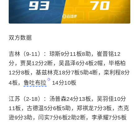
双方数据
吉林（9-11）：琼斯9分11板8助，崔晋铭12
分，贾昊12分2断，
吴昌泽
6分4板2帽，毕格柏
12分8板，基兹林克18分7板5助4断，栾利程8分
4板，
鲁吐布拉
14分10板
江苏（2-18）：汤普森24分13板，吴羽佳10分
11板，古德温5分6板5助，
郑祺龙
7分3板，杰克
逊9分3助，闫实7分6板2助2断，李承耀7分5板