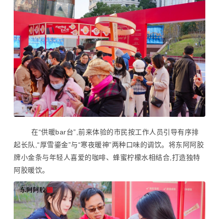
在“供暖bar台”,前来体验的市民按工作人员引导有序排
起长队,“厚雪鎏金”与“寒夜暖神”两种口味的调饮。将东阿阿胶
牌小金条与年轻人喜爱的咖啡、蜂蜜柠檬水相结合,打造独特
阿胶暖饮。