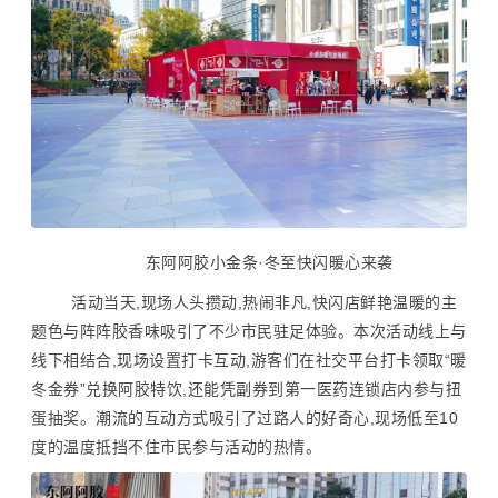
东阿阿胶小金条·冬至快闪暖心来袭
活动当天,现场人头攒动,热闹非凡,快闪店鲜艳温暖的主
题色与阵阵胶香味吸引了不少市民驻足体验。本次活动线上与
线下相结合,现场设置打卡互动,游客们在社交平台打卡领取“暖
冬金券”兑换阿胶特饮,还能凭副券到第一医药连锁店内参与扭
蛋抽奖。潮流的互动方式吸引了过路人的好奇心,现场低至10
度的温度抵挡不住市民参与活动的热情。