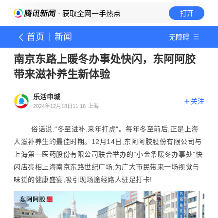
· 获取全网一手热点
打开
首页
新闻
无障碍
南京东路上暖冬办事处快闪，东阿阿胶
带来滋补养生新体验
乐活申城
关注
2024年12月18日11:16
上海
俗话说,"冬至进补,来年打虎"。每年冬至前后,正是上海
人滋补养生的最佳时期。12月14日,东阿阿胶股份有限公司与
上海第一医药股份有限公司联合举办的“小金条暖冬办事处”快
闪店亮相上海南京东路世纪广场,为广大市民带来一场视觉与
味觉的健康盛宴,吸引现场途经路人驻足打卡!