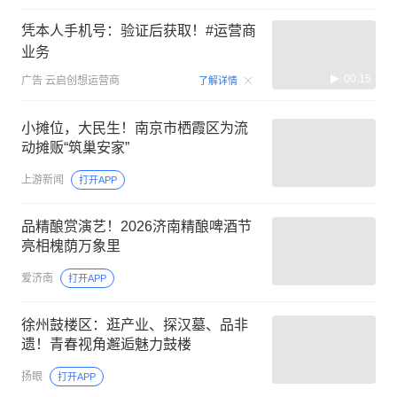
凭本人手机号：验证后获取！#运营商
业务
00:15
广告
云启创想运营商
了解详情
小摊位，大民生！南京市栖霞区为流
动摊贩“筑巢安家”
上游新闻
打开APP
品精酿赏演艺！2026济南精酿啤酒节
亮相槐荫万象里
爱济南
打开APP
徐州鼓楼区：逛产业、探汉墓、品非
遗！青春视角邂逅魅力鼓楼
扬眼
打开APP